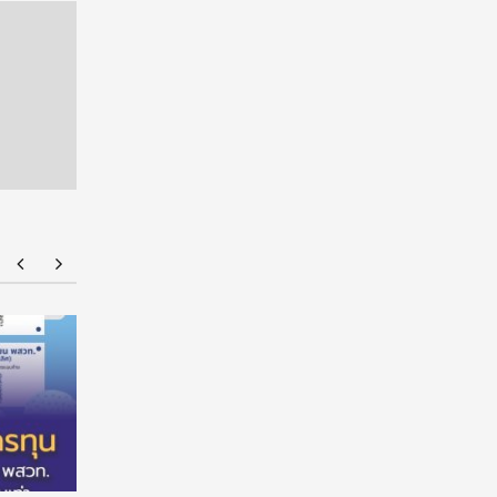
“อนาคตของลูก” เริ่มต้นจากการเลือกโรงเรียนที่ใช่
American
!!! เปิดมุมมองใหม่สู่การศึกษาระดับมัธยมในประเทศ
ไทยด้านก
จีน
Design A
โจทย์คนทุ
Living’