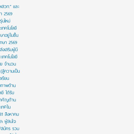
 พสวท.” และ
ษา 2569
่นใหม่
เทคโนโลยี
ษาอยู่ในชั้น
ศึกษา 2569
งเสริมผู้มี
เทคโนโลยี
าย จำนวน
สู่ความเป็น
งเรียน
กยภาพด้าน
ี ได้รับ
สำคัญด้าน
ะเทศใน
 31 สิงหาคม
th ผู้สนใจ
ู้สมัคร รวม