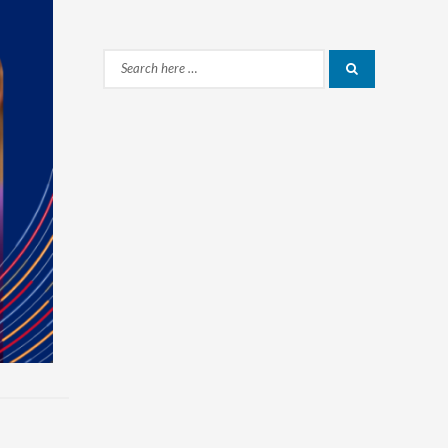
Search
Search
for: