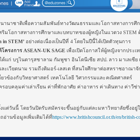
นานาชาติเพื่อความสัมพันธ์ทางวัฒนธรรมและโอกาสทางการศึ
เสริมโอกาสทางการศึกษาและบทบาทของผู้หญิงในแวดวง STEM ด
n in STEM’
อย่างต่อเนื่องเป็นปีที่ 4 โดยในปีนี้ได้เปิดตัวทุนการ
ต้โครงการ
ASEAN-UK SAGE
เพื่อเปิดโอกาสให้ผู้หญิงจากประเ
ได้แก่ บรูไนดารุสซาลาม กัมพูชา อินโดนีเซีย สปป. ลาว มาเลเซีย 
ทย และเวียดนาม รวมถึงติมอร์-เลสเต ที่สนใจศึกษาต่อสหราชอาณาจ
กี่ยวข้องกับวิทยาศาสตร์ เทคโนโลยี วิศวกรรมและคณิตศาสตร์
บคลุมค่าเล่าเรียน ค่าที่พักอาศัย ค่าอาหาร ค่าเดินทาง ค่าวีซ่า 
แต่วันนี้ โดยวันปิดรับสมัครจะขึ้นอยู่กับแต่ละมหาวิทยาลัยซึ่งอยู่
่านข้อมูลเพิ่มเติมได้ที่
https://www.britishcouncil.or.th/en/british-c