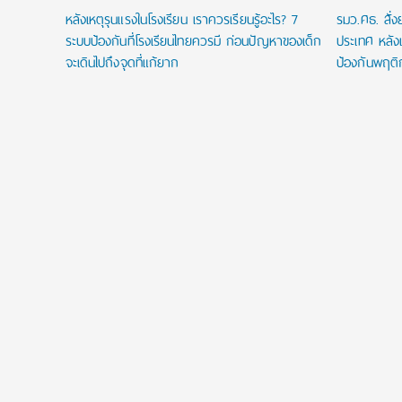
หลังเหตุรุนแรงในโรงเรียน เราควรเรียนรู้อะไร? 7
รมว.ศธ. สั่
ระบบป้องกันที่โรงเรียนไทยควรมี ก่อนปัญหาของเด็ก
ประเทศ หลังเ
จะเดินไปถึงจุดที่แก้ยาก
ป้องกันพฤติ