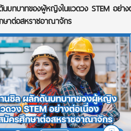
ักดันบทบาทของผู้หญิงในแวดวง STEM อย่างต
ศึกษาต่อสหราชอาณาจักร