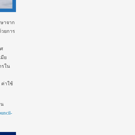
กษาจาก
้วยการ
ทศ
เมีย
ักรใน
ค่าใช้
ใน
ouncil-