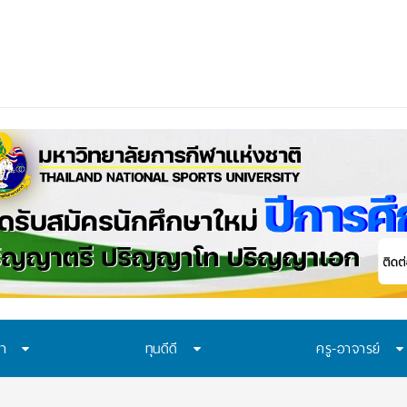
ษา
ทุนดีดี
ครู-อาจารย์