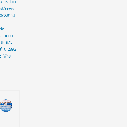
าร ได้ที่
est/news-
ใจสอบถาม
ok:
ยวกับทุน
c.th และ
ท์ 0 2392
2 (ฝ่าย