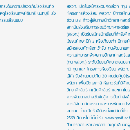
งยกระดับความปลอดภัยโรงเรียนทั่ว
สสวท. เปิดรับสมัครสอบคัดเลือก “ทุน
หตุโรงเรียนเทพศิรินทร์ นนทบุรี เร่ง
“โครงการห้องเรียน พสวท.” ปีการศึก
กรรมเลียนแบบ
ชวน ม.3 ก้าวสู่เส้นทางนักวิทยาศาสตร์รุ
สถาบันส่งเสริมการสอนวิทยาศาสตร์และ
(สสวท.) เปิดรับสมัครนักเรียนที่กำลังศึก
มัธยมศึกษาปีที่ 3 หรือเทียบเท่า ปีการ
สมัครสอบคัดเลือกเข้ารับ ทุนพัฒนาและส่
ความสามารถพิเศษทางวิทยาศาสตร์และ
(ทุน พสวท.) ระดับมัธยมศึกษาตอนปล
40 ทุน และ โครงการห้องเรียน พสวท. (
เลิศ) รับจำนวนไม่เกิน 30 คนต่อศูนย์โร
พสวท. เพื่อเปิดโอกาสให้เยาวชนที่มีศั
วิทยาศาสตร์ คณิตศาสตร์ และเทคโนโลย
การพัฒนาอย่างเข้มข้นสู่การเป็นกำลัง
การวิจัย นวัตกรรม และการพัฒนาปร
อนาคต โดยเปิดรับสมัครตั้งแต่วันนี้ถึง
2569 สมัครได้ที่เว็บไซต์ www.mwit.ac.
สามารถอ่านรายละเอียดและคุณสมบัติผ