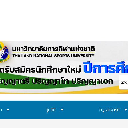
าควรเรียนรู้อะไร? 7 ระบบป้องก
ษา
ทุนดีดี
ครู-อาจารย์