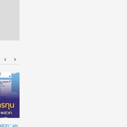
ร่วมป้องกัน “ภัยเงียบ” ในเด็กไทย: ดานอน
“อนาคตของล
ประเทศไทย ร่วมกับภาครัฐ เพื่อรณรงค์ป้องกันและ
!!! เปิดมุ
ขยายการเข้าถึงการคัดกรองโลหิตจางจากการขาด
จีน
ธาตุเหล็กในเด็ก
 พสวท.” และ