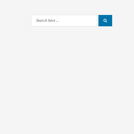
Search
Search
for: