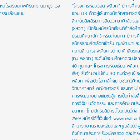
หตุโรงเรียนเทพศิรินทร์ นนทบุรี เร่ง
“โครงการห้องเรียน พสวท.” ปีการศึก
กรรมเลียนแบบ
ชวน ม.3 ก้าวสู่เส้นทางนักวิทยาศาสตร์รุ
สถาบันส่งเสริมการสอนวิทยาศาสตร์และ
(สสวท.) เปิดรับสมัครนักเรียนที่กำลังศึก
มัธยมศึกษาปีที่ 3 หรือเทียบเท่า ปีการ
สมัครสอบคัดเลือกเข้ารับ ทุนพัฒนาและส่
ความสามารถพิเศษทางวิทยาศาสตร์และ
(ทุน พสวท.) ระดับมัธยมศึกษาตอนปล
40 ทุน และ โครงการห้องเรียน พสวท. (
เลิศ) รับจำนวนไม่เกิน 30 คนต่อศูนย์โร
พสวท. เพื่อเปิดโอกาสให้เยาวชนที่มีศั
วิทยาศาสตร์ คณิตศาสตร์ และเทคโนโลย
การพัฒนาอย่างเข้มข้นสู่การเป็นกำลัง
การวิจัย นวัตกรรม และการพัฒนาปร
อนาคต โดยเปิดรับสมัครตั้งแต่วันนี้ถึง
2569 สมัครได้ที่เว็บไซต์ www.mwit.ac.
สามารถอ่านรายละเอียดและคุณสมบัติผ
ถึงศึกษาประกาศรับสมัครของแต่ละโครงก