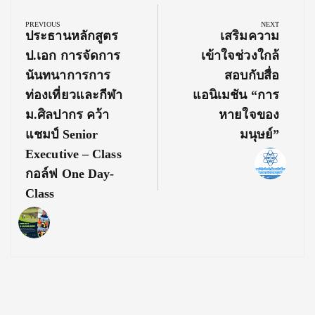
navigation
PREVIOUS
NEXT
Previous
Next
ประธานหลักสูตร
เสริมความ
Post:
Post:
ป.เอก การจัดการ
เข้าใจช่วงใกล้
นันทนาการการ
สอบกับสื่อ
ท่องเที่ยวและกีฬา
แอนิเมชัน “การ
ม.ศิลปากร คว้า
หายใจของ
แชมป์ Senior
มนุษย์”
Executive – Class
กอล์ฟ One Day-
Class