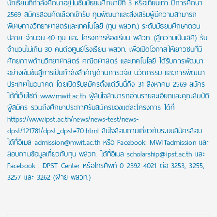
นักเรียนที่กำลังศึกษาอยู่ในชั้นมัธยมศึกษาปีที่ 3 หรือเทียบเท่า ปีการศึกษา
2569 สมัครสอบคัดเลือกเข้ารับ ทุนพัฒนาและส่งเสริมผู้มีความสามารถ
พิเศษทางวิทยาศาสตร์และเทคโนโลยี (ทุน พสวท.) ระดับมัธยมศึกษาตอน
ปลาย จำนวน 40 ทุน และ โครงการห้องเรียน พสวท. (สู่ความเป็นเลิศ) รับ
จำนวนไม่เกิน 30 คนต่อศูนย์โรงเรียน พสวท. เพื่อเปิดโอกาสให้เยาวชนที่มี
ศักยภาพด้านวิทยาศาสตร์ คณิตศาสตร์ และเทคโนโลยี ได้รับการพัฒนา
อย่างเข้มข้นสู่การเป็นกำลังสำคัญด้านการวิจัย นวัตกรรม และการพัฒนา
ประเทศในอนาคต โดยเปิดรับสมัครตั้งแต่วันนี้ถึง 31 สิงหาคม 2569 สมัคร
ได้ที่เว็บไซต์ www.mwit.ac.th ผู้สนใจสามารถอ่านรายละเอียดและคุณสมบัติ
ผู้สมัคร รวมถึงศึกษาประกาศรับสมัครของแต่ละโครงการ ได้ที่
https://www.ipst.ac.th/news/news-test/news-
dpst/121781/dpst_dpste70.html สนใจสอบถามเกี่ยวกับระบบสมัครสอบ
ได้ที่อีเมล admission@mwit.ac.th หรือ Facebook: MWITadmission และ
สอบถามข้อมูลเกี่ยวกับทุน พสวท. ได้ที่อีเมล scholarship@ipst.ac.th และ
Facebook : DPST Center หรือโทรศัพท์ 0 2392 4021 ต่อ 3253, 3255,
3257 และ 3262 (ฝ่าย พสวท.)
Post