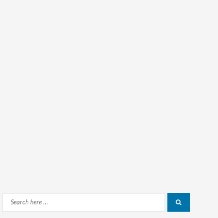
Search
Search
for: