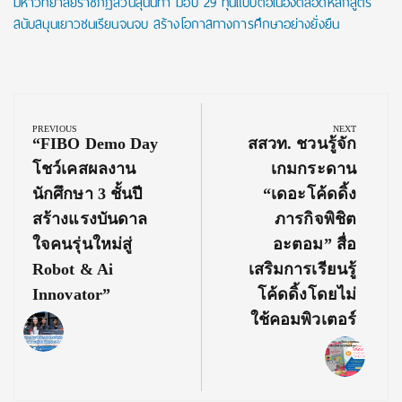
มหาวิทยาลัยราชภัฏสวนสุนันทา มอบ 29 ทุนแบบต่อเนื่องตลอดหลักสูตร
สนับสนุนเยาวชนเรียนจนจบ สร้างโอกาสทางการศึกษาอย่างยั่งยืน
Post
navigation
PREVIOUS
NEXT
Previous
Next
“FIBO Demo Day
สสวท. ชวนรู้จัก
Post:
Post:
โชว์เคสผลงาน
เกมกระดาน
นักศึกษา 3 ชั้นปี
“เดอะโค้ดดิ้ง
สร้างแรงบันดาล
ภารกิจพิชิต
ใจคนรุ่นใหม่สู่
อะตอม” สื่อ
Robot & Ai
เสริมการเรียนรู้
Innovator”
โค้ดดิ้งโดยไม่
ใช้คอมพิวเตอร์