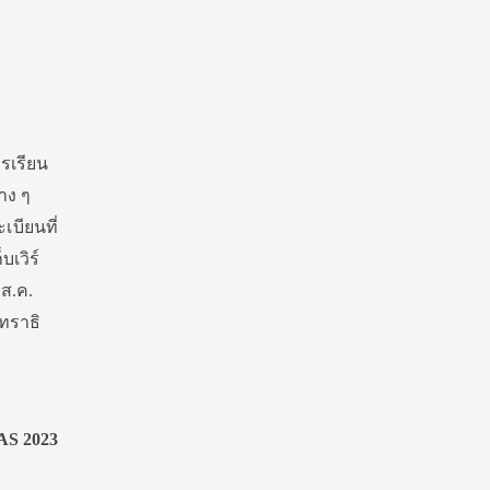
รเรียน
าง ๆ
เบียนที่
เวิร์
 ส.ค.
ทราธิ
AS 2023