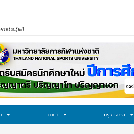
าควรเรียนรู้อะไร? 7 ระบบป้องกันที่โรงเรียนไทยควรมี ก่อนปัญหาของเด็กจะเดินไปถ
ษา
ทุนดีดี
ครู-อาจารย์