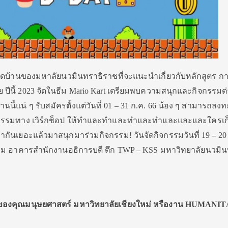
ดบ้านของมหาลัยนวมินทราธิราชที่จะแนะนําเกี่ยวกับหลักสูตร กา
ปีนี้ 2023 จัดในธีม Mario Kart เตรียมพบความสนุกและกิจกรรมต่
านนี้แน่ ๆ รับสมัครตั้งแต่วันที่ 01 – 31 ก.ค. 66 น้อง ๆ สามารถลงทะ
จกรรมทาง เวิร์กช็อป ให้ทําและทําและทําและทําและและและใครเก็บ
 มากันเยอะแล้วมาสนุกมาร่วมกิจกรรม! วันจัดกิจกรรมวันที่ 19 – 20
รรม อาคารสํานักงานอธิการบดี ตึก TWP – KSS มหาวิทยาลัยนวมิน
ใหญ่ของคุณมนุษยศาสตร์ มหาวิทยาลัยเชียงใหม่ หรืองาน HUMANIT