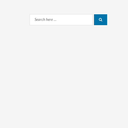
Search
Search
for: