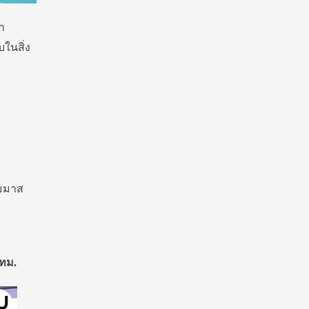
า
บในสิ่ง
ืมมาส
กทม.