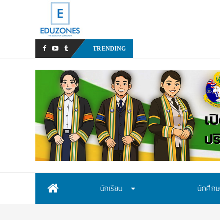
สสวท. เปิดรับสมัครสอ
TRENDING
Skip
นักเรียน
นักศึก
to
content