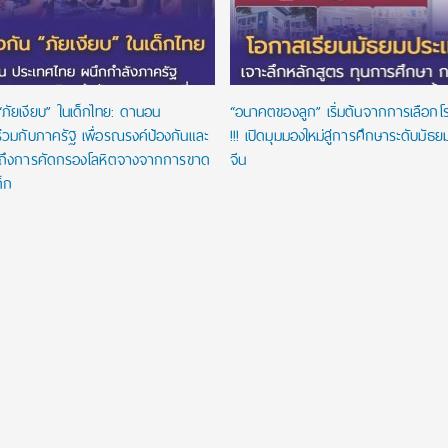
“ภัยเงียบ” ในเด็กไทย: ดานอน
“อนาคตของลูก” เริ่มต้นจากการเลือกโรงเ
่วมกับภาครัฐ เพื่อรณรงค์ป้องกันและ
!!! เปิดมุมมองใหม่สู่การศึกษาระดับมัธ
าถึงการคัดกรองโลหิตจางจากการขาด
จีน
ด็ก