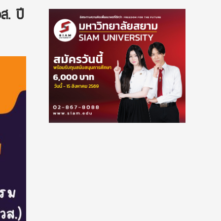
ส. ปี