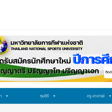
ษา
ทุนดีดี
ครู-อาจารย์