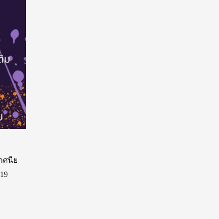
าศนี
ย
-19