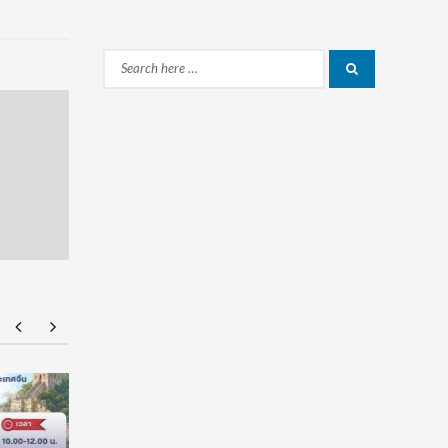
Search
Search
for:
มฟล. ประกาศ TCAS70 รอบ Portfolio รับเฉพาะ
ยศชนัน เค
แฟ้มสะสมผลงานผ่านระบบ TCASFolio ตาม
ผูกมัด ใช้
แนวทาง ทปอ.
เวลาใช้ทุน