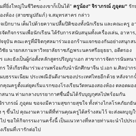
ที่ยิ่งใหญ่ในชีวิตของเขาก็เป็นได้”
ครูน้อง” จิราภรณ์ ภูอุดม”
รัก
งห้อง (สายชนูปถัมภ์) จ.สมุทรสาคร กล่าว
จเบิกบาน เต็มไปด้วยความปลื้มปิติของทั้งนักเรียน และคณะครู อาจ
รจัดกิจกรรมเพื่อนักเรียน ได้รับการสนับสนุนทั้งเครื่องเล่น, อาหาร
ษย์ปัจจุบัน คณะครูที่มีจิตกุศลมาร่วมออกร้านแจกของกันอย่างสนุก
วิชัย นายกสภามหาวิทยาลัยราชภัฏพระนครศรีอยุธยา, อดีตรอง
ร และยังเป็นผู้ก่อตั้งหลักสูตรปริญญาเอก สาขาการจัดการนันทน
ากร ให้เกียรติมาร่วมงานพร้อมกับนำนักศึกษาจีน ป.เอก ม.ศิลปาก
ธรรมเนียม ประเพณีอันดีงามของประเทศไทยอีกด้วย หลังจากนั้
ิจากคุณครูตั้งแต่ยุคเริ่มแรกของโรงเรียนวัดหนองสองห้อง ตลอดผอง
กสนาน ท่ามกลางบรรยากาศชื่นมื่นได้รับบุญกุศลไปพร้อมกัน
ง จิราภรณ์ ภูอุดม ขอจงมีความสุขกายสุขใจ ทั้งห่างไกลโรคภัยภย
ง ๆ ขึ้นไป คุณงามความดีที่ท่านคุณครูได้สร้างสมไว้ จะส่งผลบุญใ
 ขอให้กิจกรรมงานครั้งนี้ เป็นแนวทางที่หลายท่านจะนำไปประยุ
งเรียนที่เรารักต่อไป