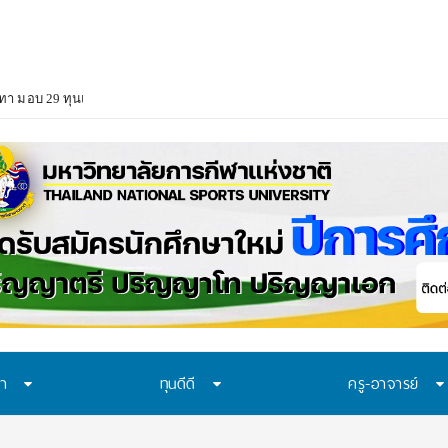
า มอบ 29 ทุนแบบต่อเนื่องตลอดหลักสูตร สนับสนุนเยาวชนเรียนจนจบ สร้างโอกา
ษา
ทุนดีดี
ครู-อาจารย์