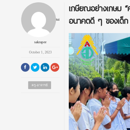
เกษียณอย่างเกษม “ค
อนาคตดี ๆ ของเด็ก
tui
sakrapee
October 1, 2023
ครู-อาจารย์