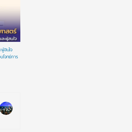
มก. ชี้โจทย์ใหญ่มหา’ลัยไทย รับมือเด็กเกิดน้อย–งบ
“คุรุสภา”ย
วิจัยลด เร่งปรับสู่ Lifelong Learning ย้ำไม่ขึ้นค่า
เชิดชูความ
เทอม
เหตุชายบุ
ความเป็นค
ผู้สนใจ
บโจทย์การ