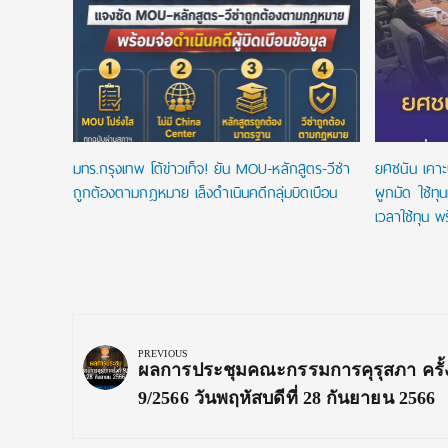
ครูถิรคุณ”
กเรียนจาก
าณแห่ง
มทร.กรุงเทพ โต้ข่าวเท็จ! ยัน MOU-หลักสูตร-วีซ่า
ยศชนัน เคาะ
ถูกต้องตามกฎหมาย เล็งดำเนินคดีกลุ่มบิดเบือน
ผูกมัด ใช้ทุ
เวลาใช้ทุน พร
Post
navigation
PREVIOUS
Previous
ผลการประชุมคณะกรรมการคุรุสภา ครั้งท
Post:
9/2566 วันพฤหัสบดีที่ 28 กันยายน 2566