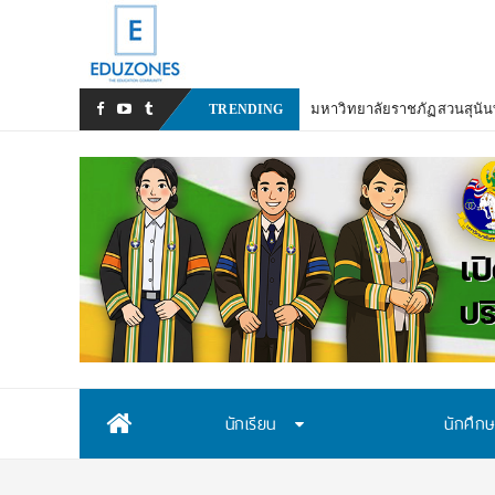
มหาวิทยาลัยราชภัฏสวนสุนันท
TRENDING
Skip
นักเรียน
นักศึก
to
content