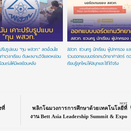
ปรับรูปแบบ “ทุน พสวท.” ลดเงื่อนไข
สสวท. ชวนครู นักเรียน ผู้ปกครอง และ
นเท่าเวลาเรียน ดันผลงานวิจัยลดหย่อน
ร่วมออกแบบบอร์ดเกมวิทยาศาสตร์ ตอ
้อมเร่งให้มีผลย้อนหลัง
เรียนรู้ยุคใหม่ให้สนุกและใช้ได้จริง
NEXT
Next
ี่
พลิกโฉมวงการการศึกษาด้วยเทคโนโลยีที่
Post:
งาน Bett Asia Leadership Summit & Expo