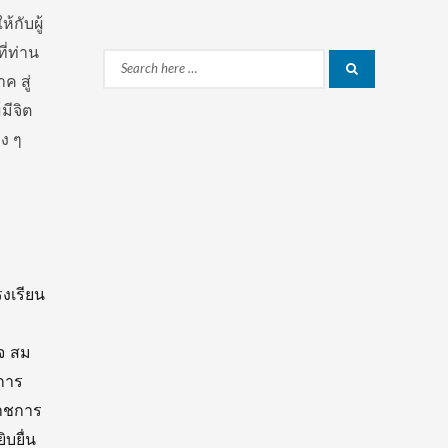
กับผู้
ี่ท่าน
Search
Search
 สู่
for:
มีจิต
อง ๆ
รงเรียน
จ สม
การ
ราชการ
ิบยื่น