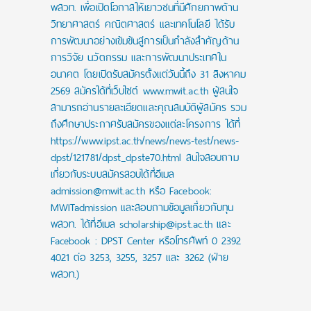
พสวท. เพื่อเปิดโอกาสให้เยาวชนที่มีศักยภาพด้าน
วิทยาศาสตร์ คณิตศาสตร์ และเทคโนโลยี ได้รับ
การพัฒนาอย่างเข้มข้นสู่การเป็นกำลังสำคัญด้าน
การวิจัย นวัตกรรม และการพัฒนาประเทศใน
อนาคต โดยเปิดรับสมัครตั้งแต่วันนี้ถึง 31 สิงหาคม
2569 สมัครได้ที่เว็บไซต์ www.mwit.ac.th ผู้สนใจ
สามารถอ่านรายละเอียดและคุณสมบัติผู้สมัคร รวม
ถึงศึกษาประกาศรับสมัครของแต่ละโครงการ ได้ที่
https://www.ipst.ac.th/news/news-test/news-
dpst/121781/dpst_dpste70.html สนใจสอบถาม
เกี่ยวกับระบบสมัครสอบได้ที่อีเมล
admission@mwit.ac.th หรือ Facebook:
MWITadmission และสอบถามข้อมูลเกี่ยวกับทุน
พสวท. ได้ที่อีเมล scholarship@ipst.ac.th และ
Facebook : DPST Center หรือโทรศัพท์ 0 2392
4021 ต่อ 3253, 3255, 3257 และ 3262 (ฝ่าย
พสวท.)