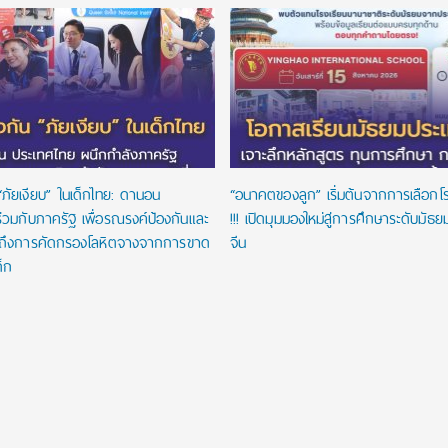
“ภัยเงียบ” ในเด็กไทย: ดานอน
“อนาคตของลูก” เริ่มต้นจากการเลือกโรงเ
่วมกับภาครัฐ เพื่อรณรงค์ป้องกันและ
!!! เปิดมุมมองใหม่สู่การศึกษาระดับมัธ
าถึงการคัดกรองโลหิตจางจากการขาด
จีน
ด็ก