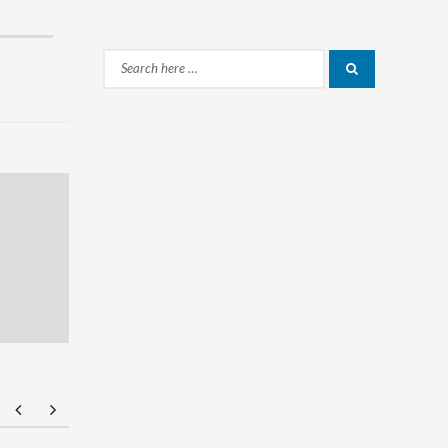
Search
Search
for: