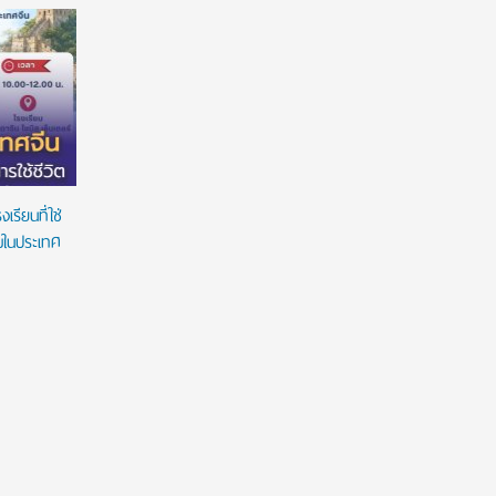
American Standard ฉลองความสำเร็จนักศึกษา
มหาวิทยาล
ไทยด้านการออกแบบบนเวที ‘American Standard
ต่อเนื่อง
Design Award 2026’ ชูนวัตกรรมห้องน้ำตอบ
สร้างโอกา
โจทย์คนทุกวัย ภายใต้แนวคิด ‘Inspiring Everyday
Living’
รียนที่ใช่
ยมในประเทศ