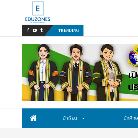
สสวท. เปิดรับสมัครสอ
TRENDING
Skip
นักเรียน
นักศึก
to
content