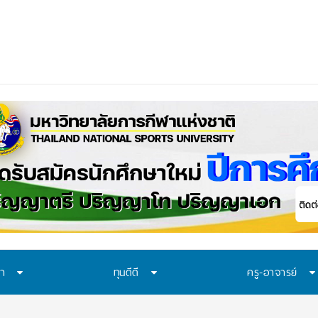
ษา
ทุนดีดี
ครู-อาจารย์