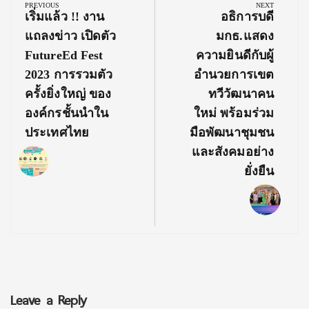
navigation
PREVIOUS
NEXT
Previous
Next
เริ่มแล้ว !! งาน
อธิการบดี
Post:
Post:
แถลงข่าว เปิดตัว
มกธ.แสดง
FutureEd Fest
ความยินดีกับผู้
2023 การรวมตัว
อำนวยการเขต
ครั้งยิ่งใหญ่ ของ
ทวีวัฒนาคน
องค์กรชั้นนำใน
ใหม่ พร้อมร่วม
ประเทศไทย
มือพัฒนาชุมชน
และสังคมอย่าง
ยั่งยืน
Leave a Reply