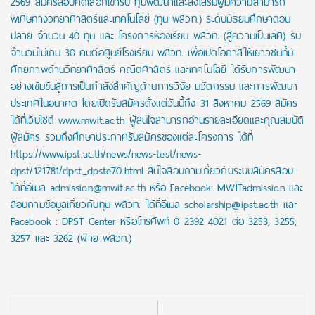
2569 สมัครสอบคัดเลือกเข้ารับ ทุนพัฒนาและส่งเสริมผู้มีความสามารถ
พิเศษทางวิทยาศาสตร์และเทคโนโลยี (ทุน พสวท.) ระดับมัธยมศึกษาตอน
ปลาย จำนวน 40 ทุน และ โครงการห้องเรียน พสวท. (สู่ความเป็นเลิศ) รับ
จำนวนไม่เกิน 30 คนต่อศูนย์โรงเรียน พสวท. เพื่อเปิดโอกาสให้เยาวชนที่มี
ศักยภาพด้านวิทยาศาสตร์ คณิตศาสตร์ และเทคโนโลยี ได้รับการพัฒนา
อย่างเข้มข้นสู่การเป็นกำลังสำคัญด้านการวิจัย นวัตกรรม และการพัฒนา
ประเทศในอนาคต โดยเปิดรับสมัครตั้งแต่วันนี้ถึง 31 สิงหาคม 2569 สมัคร
ได้ที่เว็บไซต์ www.mwit.ac.th ผู้สนใจสามารถอ่านรายละเอียดและคุณสมบัติ
ผู้สมัคร รวมถึงศึกษาประกาศรับสมัครของแต่ละโครงการ ได้ที่
https://www.ipst.ac.th/news/news-test/news-
dpst/121781/dpst_dpste70.html สนใจสอบถามเกี่ยวกับระบบสมัครสอบ
ได้ที่อีเมล admission@mwit.ac.th หรือ Facebook: MWITadmission และ
สอบถามข้อมูลเกี่ยวกับทุน พสวท. ได้ที่อีเมล scholarship@ipst.ac.th และ
Facebook : DPST Center หรือโทรศัพท์ 0 2392 4021 ต่อ 3253, 3255,
3257 และ 3262 (ฝ่าย พสวท.)
Post