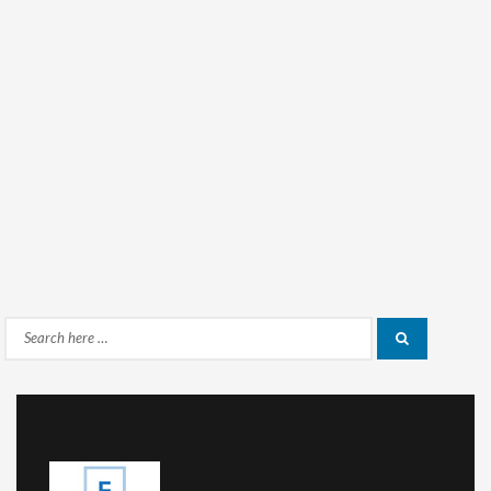
Search
Search
for: