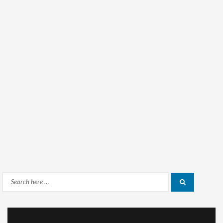
Search
Search
for: