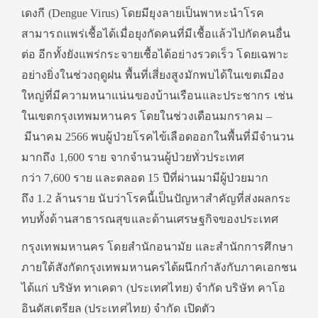
เดงกี
(Dengue Virus)
โดยมียุงลายเป็นพาหะนำโรค
สามารถ
แพร่เชื้อได้เมื่อยุงกั
ดคนที่มีเชื้อแล้วไปกัดคนอื่น
ต่
อ อีกทั้งยังแพร่กระจายเชื้อได้
อย่างรวดเร็ว
โดยเฉพาะ
อย่างยิ่งในช่วงฤดูฝน
พื้นที่เสี่ยงสูงมักพบได้
ในเขตเมือง
ใหญ่ที่มีความหนาแน่
นของบ้านเรือนและประชากร เช่น
ในเขตกรุงเทพมหานคร
โดย
ในช่วงเดือนมกราคม
–
มีนาคม
2566
พบผู้ป่วยโรคไข้เลือดออกในพื้
นที่มีจำนวน
มากถึง
1,600
ราย จากจำนวนผู้ป่วยทั่วประเทศ
กว่า
7,600
ราย และตลอด
15
ปีที่ผ่านมามีผู้ป่วยมาก
ถึง
1.2
ล้านราย นับ
ว่าโรคนี้เป็น
ปัญหา
สําคัญที่
ส่งผลกระ
ทบ
ทั้งด้านสาธารณสุ
ขและด้านเศรษฐกิจ
ของประเทศ
กรุงเทพมหานคร โดยสำนักอนามัย และสำนักการศึกษา
ภายใต้สังกัดกรุงเทพมหานครได้
ผนึกกำลังกับภาคเอกชน
ได้แก่ บริษัท ทาเคดา (ประเทศไทย) จำกัด บริษัท คาโอ
อินดัสเตรียล (ประเทศไทย) จำกัด เปิดตัว