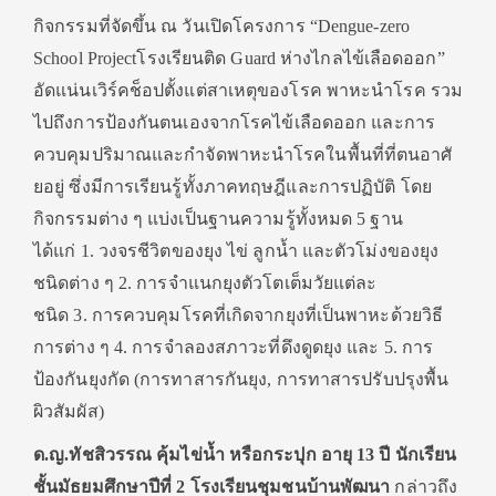
กิจกรรมที่จัดขึ้น ณ วันเปิดโครงการ “
Dengue-zero
School Project
โรงเรียนติด
Guard
ห่างไกลไข้เลือดออก”
อัดแน่นเวิร์คช็อปตั้งแต่สาเหตุ
ของโรค พาหะนำโรค รวม
ไปถึงการป้องกั
นตนเองจากโรคไข้เลือดออก และการ
ควบคุมปริมาณและกำจั
ดพาหะนำโรคในพื้นที่ที่ตนอาศั
ยอยู่ ซึ่งมีการเรียนรู้ทั้งภาคทฤษฎี
และการปฏิบัติ โดย
กิจกรรมต่าง ๆ แบ่งเป็นฐานความรู้ทั้งหมด
5
ฐาน
ได้แก่
1.
วงจรชีวิตของยุง ไข่ ลูกน้ำ และตัวโม่งของยุง
ชนิดต่าง ๆ
2.
การจำแนกยุงตัวโตเต็มวัยแต่
ละ
ชนิด
3.
การควบคุมโรคที่เกิดจากยุงที่
เป็นพาหะด้วยวิธี
การต่าง ๆ
4.
การจำลองสภาวะที่ดึงดูดยุง และ
5.
การ
ป้องกันยุงกัด (การทาสารกันยุง
,
การทาสารปรับปรุงพื้น
ผิวสัมผัส)
ด.ญ.ทัชสิวรรณ คุ้มไข่น้ำ หรือกระปุก อายุ
13
ปี นักเรียน
ชั้นมัธยมศึกษาปีที่
2
โรงเรียนชุมชนบ้านพัฒนา
กล่าวถึง