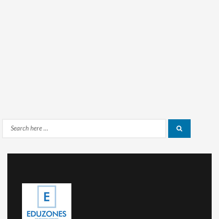
Search
Search
for: