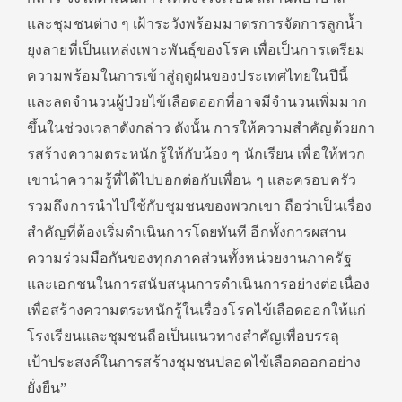
และชุมชนต่าง ๆ เฝ้าระวังพร้อมมาตรการจัดการลู
กน้ำ
ยุงลายที่เป็นแหล่งเพาะพั
นธุ์ของโรค เพื่อเป็นการเตรียม
ความพร้
อมในการเข้าสู่ฤดู
ฝนของประเทศไทยในปีนี้
และลดจำนวนผู้ป่วยไข้เลือดออกที่
อาจมีจำนวนเพิ่มมาก
ขึ้นในช่
วงเวลาดังกล่าว ดังนั้น การให้ความสำคัญด้วยกา
รสร้
างความตระหนักรู้ให้กับน้อง ๆ นักเรียน เพื่อให้พวก
เขานำความรู้ที่ได้
ไปบอกต่อกับเพื่อน ๆ และครอบครัว
รวมถึงการนำไปใช้กับชุ
มชนของพวกเขา ถือว่าเป็นเรื่อง
สำคัญที่ต้
องเริ่มดำเนินการโดยทันที อีกทั้ง
การผสาน
ความร่วมมือกั
นของทุกภาคส่วนทั้งหน่
วยงานภาครัฐ
และเอกชนในการสนั
บสนุน
การดำเนินการอย่างต่อเนื่
อง
เพื่อสร้างความตระหนักรู้ในเรื่
องโรคไข้เลือดออกให้แก่
โรงเรี
ยนและชุมชน
ถือเป็นแนวทางสำคัญ
เพื่
อ
บรรลุ
เป้าประสงค์ในการสร้างชุ
มชนปลอดไข้เลือดออกอย่าง
ยั่งยืน
”