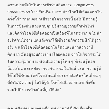
ความประทับใจในการเข้
าร่วมกิจกรรม
Dengue-zero
School Project
โรงเรียนติด
Guard
ห่างไกลไข้เลือดออกใน
ครั้งนี้ว่
า
“
ก่อนจะมาเข้าร่วมโครงการนี้ ยังไม่มีความรู้
ในการป้องกัน และควบคุมปริมาณยุงลายสักเท่
าไหร่
และคิดว่าโรคไข้เลือดออกเป็นเรื่
องที่ไกลตัวมาก ๆ ไม่น่า
จะติดกันได้ง่าย แต่หลังจากได้เข้าร่วมกิจกรรมนี้
ก็ได้รู้ว่า
จริง ๆ แล้วโรคไข้เลือดออกใกล้ตัวและน่
ากลัวกว่าที่
คิดมาก มันอยู่รอบตัวเรามาโดยตลอด จากในกิจกรรมได้
รับความรู้
มากมาย ซึ่งเป็นความรู้ใหม่ ๆ ที่เรียนรู้นอก
ห้องเรียน และหลังจากจบกิจกรรมในวันนี้ จะนำความรู้ที่
ได้ไปใช้จัดบอร์
ดที่โรงเรียนเพื่อประชาสัมพันธ์
ให้เพื่อน ๆ
ที่ยังไม่มีความรู้ ให้ได้รู้จักโรคไข้เลื
อดออกมากยิ่งขึ้น
รวมไปถึงการป้องกันที่ถูกวิธีค่
ะ
”
ด.ช.มนัสพร แสนสุข หรือเทพ อายุ
14
ปี นักเรียนชั้น