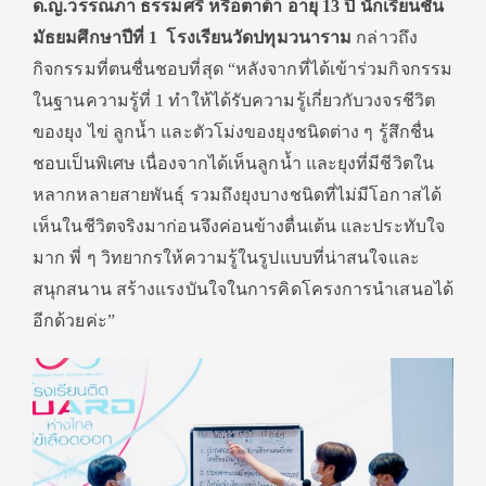
ด
.
ญ
.
วรรณภา ธรรมศรี หรือตาต้า อายุ
13
ปี นักเรียนชั้น
มัธยมศึกษาปีที่
1
โรงเรียนวัดปทุมวนาราม
กล่าวถึง
กิจกรรมที่ตนชื่นชอบที่
สุด
“
หลังจากที่ได้เข้าร่วมกิ
จกรรม
ในฐานความรู้ที่
1
ทำให้ได้รับความรู้เกี่ยวกั
บวงจรชีวิต
ของยุง ไข่ ลูกน้ำ และตัวโม่งของยุงชนิดต่าง ๆ รู้สึกชื่น
ชอบเป็นพิเศษ เนื่องจากได้เห็นลูกน้ำ และยุงที่มีชีวิ
ตใน
หลากหลายสายพันธุ์ รวมถึงยุงบางชนิดที่ไม่มี
โอกาสได้
เห็นในชีวิตจริงมาก่
อนจึงค่อนข้างตื่นเต้น และประทับใจ
มาก พี่ ๆ วิทยากรให้ความรู้ในรูปแบบที่น่
าสนใจและ
สนุกสนาน สร้างแรงบันใจในการคิ
ดโครงการนำเสนอได้
อีกด้วยค่ะ
”