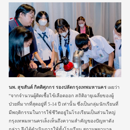
นพ. สุขสันต์ กิตติศุภกร รองปลัดกรุงเทพมหานคร
เผยว่า
“จากจำนวนผู้ติดเชื้อไข้เลื
อดออก สถิติอายุเฉลี่ยของผู้
ป่วยที่
มากที่สุดอยู่ที่
5-14
ปี เท่านั้น ซึ่งเป็นกลุ่มนักเรียนที่
มีพฤติ
กรรมในการใช้ชีวิตอยู่ในโรงเรี
ยนเป็นส่วนใหญ่
กรุงเทพมหานครเล็งเห็นถึ
งความสำคัญของปัญหาดัง
กล่าว จึงได้ดำเนินการให้ทั้งโรงเรียน สถานพยาบาล