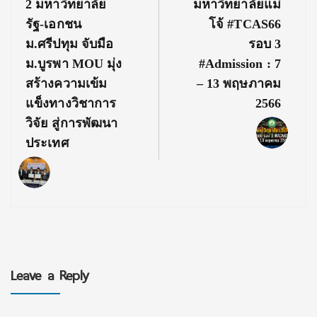
Previous
Next
2 มหาวิทยาลัย
มหาวิทยาลัยแม่
Post:
Post:
รัฐ-เอกชน
โจ้ #TCAS66
ม.ศรีปทุม จับมือ
รอบ 3
ม.บูรพา MOU มุ่ง
#Admission : 7
สร้างความเข้ม
– 13 พฤษภาคม
แข็งทางวิชาการ
2566
วิจัย สู่การพัฒนา
ประเทศ
Leave a Reply