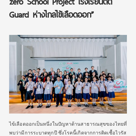
zero School Project โรงเรียนติด
Guard ห่างไกลไข้เลือดออก”
ไข้เลือดออกเป็น
หนึ่งในปัญหาด้
านสาธารณสุขของไทยที่
พบว่ามี
การระบาดทุกปี ซึ่งโรคนี้เกิดจากการติดเชื้
อไวรัส