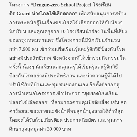
โครงการ
“
Dengue-zero School Project
โรงเรียน
ติด
Guard
ห่างไกลไข้เลือดออก”
เพื่อสนับสนุนการสร้าง
การตระหนั
กรู้ในเรื่องของโรคไข้เลื
อดออกให้กับน้องๆ
นักเรียน และคุณครูจาก
10
โรงเรียนนำร่อง ในพื้นที่เสี่ยง
ของกรุ
งเทพมหานคร ซึ่งโครงการนี้มีนักเรี
ยนจำนวน
กว่า
7,900
คน เข้าร่วมเพื่อเรียนรู้และรู้จั
กวิธีป้องกันโรค
อย่างมีประสิทธิ
ภาพ
ซึ่งหลังจากที่ได้เข้าร่วมกิ
จกรรมใน
ครั้งนี้ น้องๆ นักเรียนและคุณครูได้เรียนรู้
และรู้จักวิธี
ป้องกันโรคอย่างมี
ประสิทธิภาพ และนำความรู้ที่ได้ไป
ปรับใช้กั
บที่บ้านและชุมชนของตนเอง อีกทั้งต่อยอดสู่
การนำเสนอโครงการเข้าประกวด “สุดยอดโรงเรียน
ปลอดไข้เลื
อดออก” ที่สามารถควบคุมปัจจัยเสี่ยง เช่น ลด
ค่าร้อยละของภาชนะขังน้ำที่
พบลูกน้ำยุงลายได้ต่ำที่สุด
โดยจะได้รับถ้วยเกียรติยศ ประกาศนียบัตร และทุนการ
ศึกษาสูงสุดมูลค่า
30,000
บาท