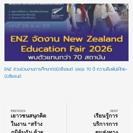
ENZ ชวนร่วมงานการศึกษาต่อนิวซีแลนด์ ฉลอง 70 ปี ความสัมพันธ์ไทย–
นิวซีแลนด์
Post
navigation
PREVIOUS
NEXT
Previous
Next
เยาวชนสนุกคิด
เรียนรู้การ
Post:
Post:
ในงาน “สร้าง
บริการการ
ภูมิคุ้มกัน ด้วย
ขนส่งทาง