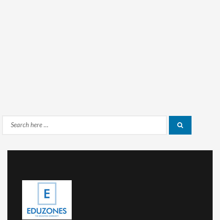
Search
Search
for: