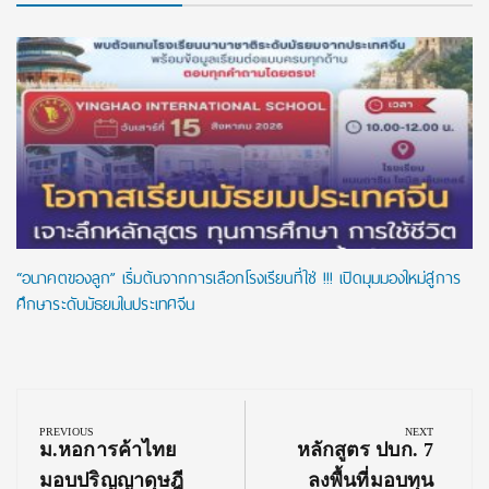
“อนาคตของลูก” เริ่มต้นจากการเลือกโรงเรียนที่ใช่ !!! เปิดมุมมองใหม่สู่การ
ศึกษาระดับมัธยมในประเทศจีน
Post
navigation
PREVIOUS
NEXT
Previous
Next
ม.หอการค้าไทย
หลักสูตร ปบก. 7
Post:
Post:
มอบปริญญาดุษฎี
ลงพื้นที่มอบทุน