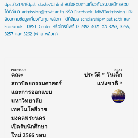
dpst/121781/dpst_dpste70.html สนใจสอบถามเกี่ยวกับระบบสมัครสอบ
ได้ที่อีเมล admission@mwit.ac.th หรือ Facebook: MWITadmission และ
สอบถามข้อมูลเกี่ยวกับทุน พสวท. ได้ที่อีเมล scholarship@ipst.ac.th และ
Facebook : DPST Center หรือโทรศัพท์ 0 2392 4021 ต่อ 3253, 3255,
3257 และ 3262 (ฝ่าย พสวท.)
Post
navigation
PREVIOUS
NEXT
Previous
Next
คณะ
ประวัติ ” วันเด็ก
Post:
Post:
สถาปัตยกรรมศาสตร์
แห่งชาติ “
และการออกแบบ
มหาวิทยาลัย
เทคโนโลยีราช
มงคลพระนคร
เปิดรับนักศึกษา
ใหม่ 2566 รอบ