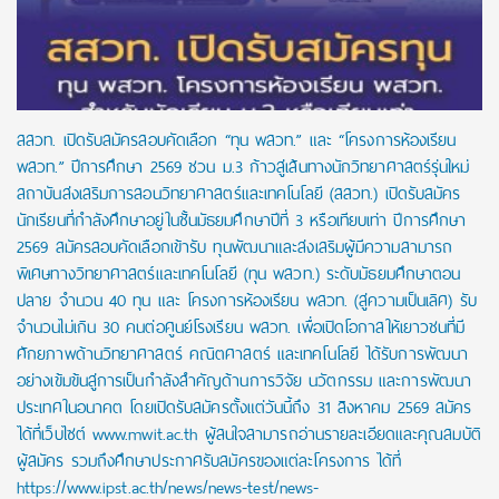
สสวท. เปิดรับสมัครสอบคัดเลือก “ทุน พสวท.” และ “โครงการห้องเรียน
พสวท.” ปีการศึกษา 2569 ชวน ม.3 ก้าวสู่เส้นทางนักวิทยาศาสตร์รุ่นใหม่
สถาบันส่งเสริมการสอนวิทยาศาสตร์และเทคโนโลยี (สสวท.) เปิดรับสมัคร
นักเรียนที่กำลังศึกษาอยู่ในชั้นมัธยมศึกษาปีที่ 3 หรือเทียบเท่า ปีการศึกษา
2569 สมัครสอบคัดเลือกเข้ารับ ทุนพัฒนาและส่งเสริมผู้มีความสามารถ
พิเศษทางวิทยาศาสตร์และเทคโนโลยี (ทุน พสวท.) ระดับมัธยมศึกษาตอน
ปลาย จำนวน 40 ทุน และ โครงการห้องเรียน พสวท. (สู่ความเป็นเลิศ) รับ
จำนวนไม่เกิน 30 คนต่อศูนย์โรงเรียน พสวท. เพื่อเปิดโอกาสให้เยาวชนที่มี
ศักยภาพด้านวิทยาศาสตร์ คณิตศาสตร์ และเทคโนโลยี ได้รับการพัฒนา
อย่างเข้มข้นสู่การเป็นกำลังสำคัญด้านการวิจัย นวัตกรรม และการพัฒนา
ประเทศในอนาคต โดยเปิดรับสมัครตั้งแต่วันนี้ถึง 31 สิงหาคม 2569 สมัคร
ได้ที่เว็บไซต์ www.mwit.ac.th ผู้สนใจสามารถอ่านรายละเอียดและคุณสมบัติ
ผู้สมัคร รวมถึงศึกษาประกาศรับสมัครของแต่ละโครงการ ได้ที่
https://www.ipst.ac.th/news/news-test/news-