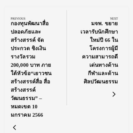
Post
navigation
PREVIOUS
NEXT
Previous
Next
กองทุนพัฒนาสื่อ
มจพ. ขยาย
Post:
Post:
ปลอดภัยและ
เวลารับนักศึกษา
สร้างสรรค์ จัด
ใหม่ปี 66 ใน
ประกวด ชิงเงิน
โครงการผู้มี
รางวัลรวม
ความสามารถดี
200,000 บาท ภาย
เด่นทางด้าน
ใต้หัวข้อ“เยาวชน
กีฬาและด้าน
สร้างสรรค์สื่อ สื่อ
ศิลปวัฒนธรรม
สร้างสรรค์
วัฒนธรรม” –
หมดเขต 10
มกราคม 2566