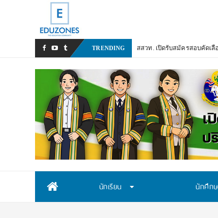
สสวท. เปิดรับสมัครสอบคัดเลื
TRENDING
Skip
นักเรียน
นักศึก
to
content