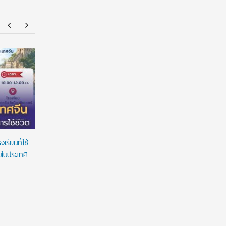
American Standard ฉลองความสำเร็จนักศึกษา
มหาวิทยาล
ไทยด้านการออกแบบบนเวที ‘American Standard
ต่อเนื่อง
Design Award 2026’ ชูนวัตกรรมห้องน้ำตอบ
สร้างโอกา
โจทย์คนทุกวัย ภายใต้แนวคิด ‘Inspiring Everyday
Living’
รียนที่ใช่
ยมในประเทศ