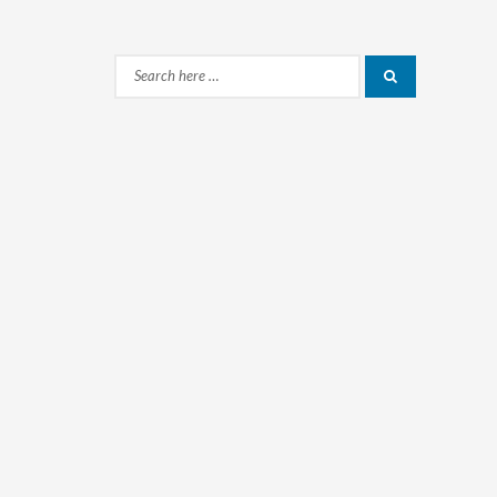
Search
Search
for: