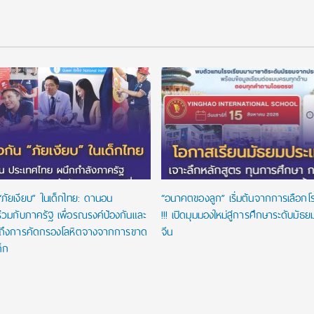
“ภัยเงียบ” ในเด็กไทย: ดานอน
“อนาคตของลูก” เริ่มต้นจากการเลือกโรงเ
่วมกับภาครัฐ เพื่อรณรงค์ป้องกันและ
!!! เปิดมุมมองใหม่สู่การศึกษาระดับมัธ
าถึงการคัดกรองโลหิตจางจากการขาด
จีน
ด็ก