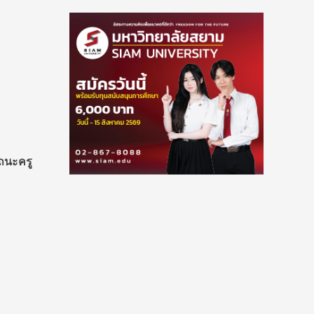
ถนะครู