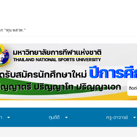
อก “ทุน พสวท.” และ “โครงการห้องเรียน พสวท.” ปีการศึกษา 2569 ชวน ม.3 ก้าวสู
ษา
ทุนดีดี
ครู-อาจารย์