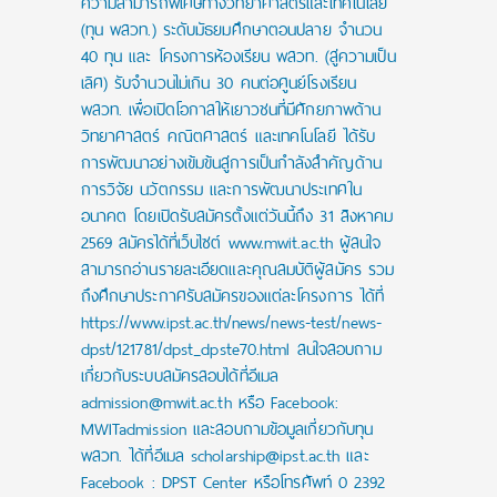
ความสามารถพิเศษทางวิทยาศาสตร์และเทคโนโลยี
(ทุน พสวท.) ระดับมัธยมศึกษาตอนปลาย จำนวน
40 ทุน และ โครงการห้องเรียน พสวท. (สู่ความเป็น
เลิศ) รับจำนวนไม่เกิน 30 คนต่อศูนย์โรงเรียน
พสวท. เพื่อเปิดโอกาสให้เยาวชนที่มีศักยภาพด้าน
วิทยาศาสตร์ คณิตศาสตร์ และเทคโนโลยี ได้รับ
การพัฒนาอย่างเข้มข้นสู่การเป็นกำลังสำคัญด้าน
การวิจัย นวัตกรรม และการพัฒนาประเทศใน
อนาคต โดยเปิดรับสมัครตั้งแต่วันนี้ถึง 31 สิงหาคม
2569 สมัครได้ที่เว็บไซต์ www.mwit.ac.th ผู้สนใจ
สามารถอ่านรายละเอียดและคุณสมบัติผู้สมัคร รวม
ถึงศึกษาประกาศรับสมัครของแต่ละโครงการ ได้ที่
https://www.ipst.ac.th/news/news-test/news-
dpst/121781/dpst_dpste70.html สนใจสอบถาม
เกี่ยวกับระบบสมัครสอบได้ที่อีเมล
admission@mwit.ac.th หรือ Facebook:
MWITadmission และสอบถามข้อมูลเกี่ยวกับทุน
พสวท. ได้ที่อีเมล scholarship@ipst.ac.th และ
Facebook : DPST Center หรือโทรศัพท์ 0 2392