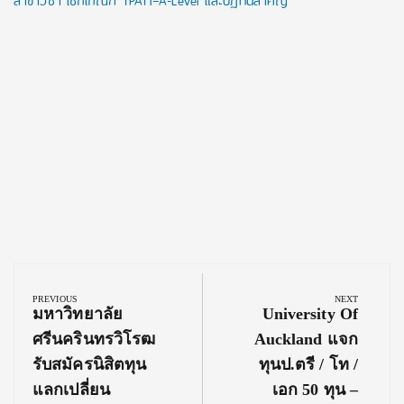
สาขาวิชา เช็กเกณฑ์ TPAT1–A-Level และปฏิทินสำคัญ
Post
navigation
PREVIOUS
NEXT
Previous
Next
มหาวิทยาลัย
University Of
Post:
Post:
ศรีนครินทรวิโรฒ
Auckland แจก
รับสมัครนิสิตทุน
ทุนป.ตรี / โท /
แลกเปลี่ยน
เอก 50 ทุน –