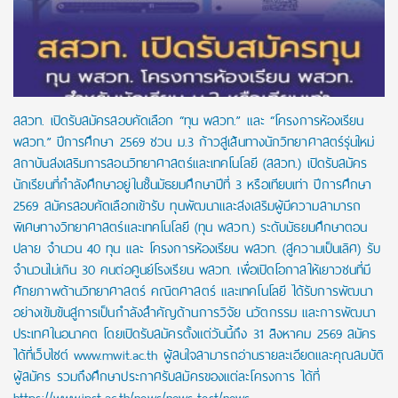
สสวท. เปิดรับสมัครสอบคัดเลือก “ทุน พสวท.” และ “โครงการห้องเรียน
พสวท.” ปีการศึกษา 2569 ชวน ม.3 ก้าวสู่เส้นทางนักวิทยาศาสตร์รุ่นใหม่
สถาบันส่งเสริมการสอนวิทยาศาสตร์และเทคโนโลยี (สสวท.) เปิดรับสมัคร
นักเรียนที่กำลังศึกษาอยู่ในชั้นมัธยมศึกษาปีที่ 3 หรือเทียบเท่า ปีการศึกษา
2569 สมัครสอบคัดเลือกเข้ารับ ทุนพัฒนาและส่งเสริมผู้มีความสามารถ
พิเศษทางวิทยาศาสตร์และเทคโนโลยี (ทุน พสวท.) ระดับมัธยมศึกษาตอน
ปลาย จำนวน 40 ทุน และ โครงการห้องเรียน พสวท. (สู่ความเป็นเลิศ) รับ
จำนวนไม่เกิน 30 คนต่อศูนย์โรงเรียน พสวท. เพื่อเปิดโอกาสให้เยาวชนที่มี
ศักยภาพด้านวิทยาศาสตร์ คณิตศาสตร์ และเทคโนโลยี ได้รับการพัฒนา
อย่างเข้มข้นสู่การเป็นกำลังสำคัญด้านการวิจัย นวัตกรรม และการพัฒนา
ประเทศในอนาคต โดยเปิดรับสมัครตั้งแต่วันนี้ถึง 31 สิงหาคม 2569 สมัคร
ได้ที่เว็บไซต์ www.mwit.ac.th ผู้สนใจสามารถอ่านรายละเอียดและคุณสมบัติ
ผู้สมัคร รวมถึงศึกษาประกาศรับสมัครของแต่ละโครงการ ได้ที่