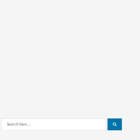
Search
Search
for: