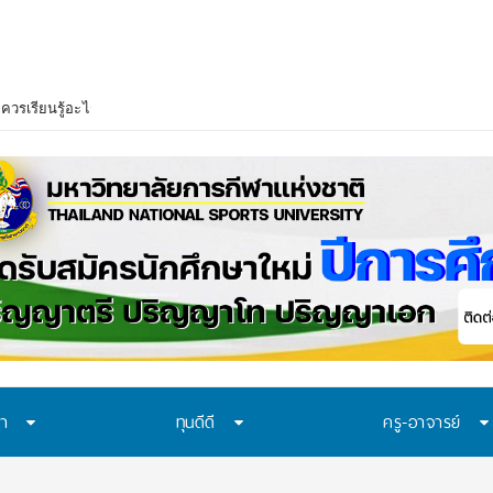
าควรเรียนรู้อะไร? 7 ระบบป้องกันที่โรงเรียนไทยควรมี ก่อนปัญหาของเด็กจะเดินไปถ
ษา
ทุนดีดี
ครู-อาจารย์