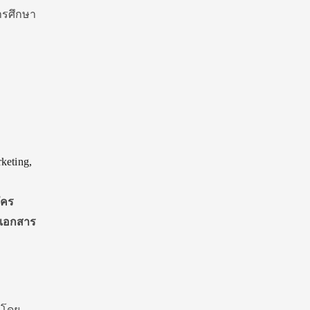
ารศึกษา
keting,
ัคร
ื่นเอกสาร
ีโดย