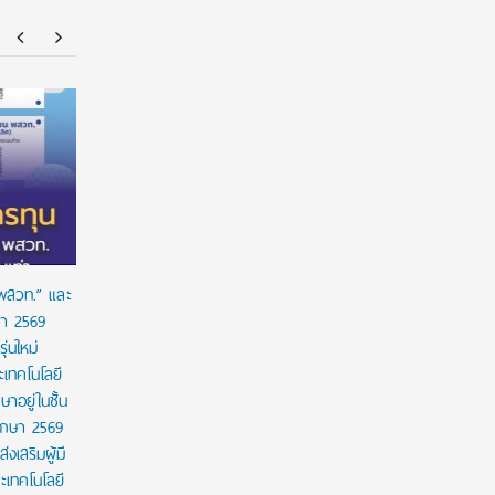
ร่วมป้องกัน “ภัยเงียบ” ในเด็กไทย: ดานอน
“อนาคตของล
ประเทศไทย ร่วมกับภาครัฐ เพื่อรณรงค์ป้องกันและ
!!! เปิดมุ
ขยายการเข้าถึงการคัดกรองโลหิตจางจากการขาด
จีน
ธาตุเหล็กในเด็ก
 พสวท.” และ
ษา 2569
่นใหม่
เทคโนโลยี
ษาอยู่ในชั้น
ศึกษา 2569
งเสริมผู้มี
เทคโนโลยี