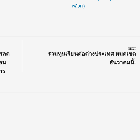
พสวท.)
NEXT
Next
ารลด
รวมทุนเรียนต่อต่างประเทศ หมดเขต
Post:
่อน
ธันวาคมนี้!
าร