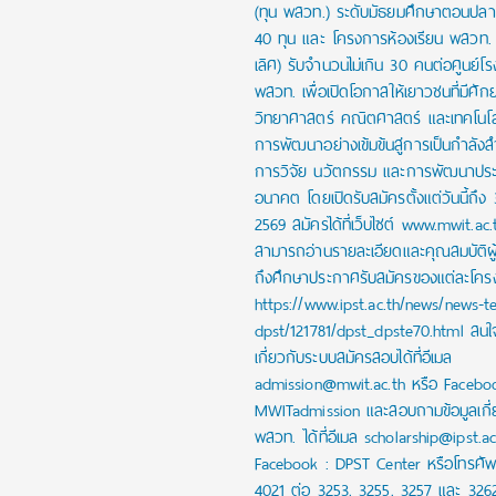
(ทุน พสวท.) ระดับมัธยมศึกษาตอนปล
40 ทุน และ โครงการห้องเรียน พสวท. (
เลิศ) รับจำนวนไม่เกิน 30 คนต่อศูนย์โร
พสวท. เพื่อเปิดโอกาสให้เยาวชนที่มีศั
วิทยาศาสตร์ คณิตศาสตร์ และเทคโนโลย
การพัฒนาอย่างเข้มข้นสู่การเป็นกำลัง
การวิจัย นวัตกรรม และการพัฒนาปร
อนาคต โดยเปิดรับสมัครตั้งแต่วันนี้ถึง
2569 สมัครได้ที่เว็บไซต์ www.mwit.ac.
สามารถอ่านรายละเอียดและคุณสมบัติผ
ถึงศึกษาประกาศรับสมัครของแต่ละโครงก
https://www.ipst.ac.th/news/news-t
dpst/121781/dpst_dpste70.html สน
เกี่ยวกับระบบสมัครสอบได้ที่อีเมล
admission@mwit.ac.th หรือ Facebo
MWITadmission และสอบถามข้อมูลเกี่
พสวท. ได้ที่อีเมล scholarship@ipst.a
Facebook : DPST Center หรือโทรศัพ
4021 ต่อ 3253, 3255, 3257 และ 326