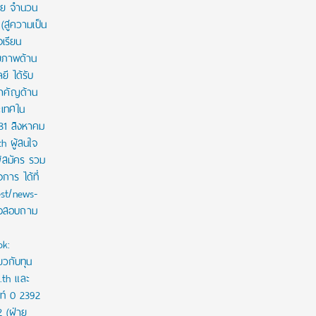
าย จำนวน
สู่ความเป็น
งเรียน
กยภาพด้าน
ี ได้รับ
สำคัญด้าน
ะเทศใน
 31 สิงหาคม
th ผู้สนใจ
ู้สมัคร รวม
าร ได้ที่
est/news-
ใจสอบถาม
ok:
ยวกับทุน
c.th และ
ท์ 0 2392
2 (ฝ่าย