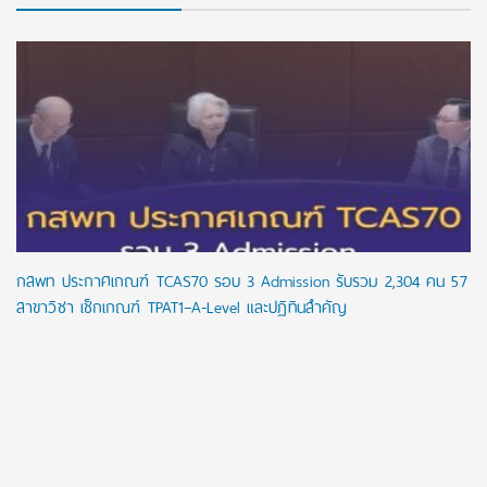
กสพท ประกาศเกณฑ์ TCAS70 รอบ 3 Admission รับรวม 2,304 คน 57
สาขาวิชา เช็กเกณฑ์ TPAT1–A-Level และปฏิทินสำคัญ