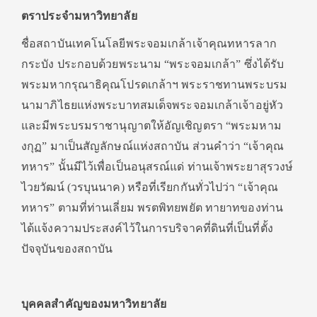
ตราประจำมหาวิทยาลัย
ชื่อสถาบันเทคโนโลยีพระจอมเกล้าเจ้าคุณทหารลาก
กระบัง ประกอบด้วยพระนาม “พระจอมเกล้า” ซึ่งได้รับ
พระมหากรุณาธิคุณโปรดเกล้าฯ พระราชทานพระบรม
นามาภิไธยแห่งพระบาทสมเด็จพระจอมเกล้าเจ้าอยู่หัว
และมีพระบรมราชานุญาตให้อัญเชิญตรา “พระมหาม
งกุฏ” มาเป็นสัญลักษณ์แห่งสถาบัน ส่วนคำว่า “เจ้าคุณ
ทหาร” นั้นมีไว้เพื่อเป็นอนุสรณ์แด่ ท่านเจ้าพระยาสุรวงษ์
ไวยวัฒน์ (วรบุนนาค) หรือที่เรียกกันทั่วไปว่า “เจ้าคุณ
ทหาร” ตามที่ท่านเลี่ยม พรตพิทยพยัต ทายาทของท่าน
ได้แจ้งความประสงค์ไว้ในการบริจาคที่ดินที่เป็นที่ตั้ง
ปัจจุบันของสถาบัน
บุคคลสำคัญของมหาวิทยาลัย