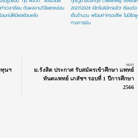
ปรับรูปแบบ “ทุน พสวท.” ลดเงื่อนไข
ทุนรัฐบาลอังกฤษ Chevening Scholar
นเท่าเวลาเรียน ดันผลงานวิจัยลดหย่อน
2027/2028 เปิดรับสมัครแล้ว! เรียนต่อ
้อมเร่งให้มีผลย้อนหลัง
เต็มจำนวน พร้อมค่าครองชีพ ไม่มีข้อผ
ทางการเงิน
NEXT
Next
งทุนฯ
ม.รังสิต ประกาศ รับสมัครเข้าศึกษา แพทย์
Post:
ทันตแพทย์ เภสัชฯ รอบที่ 1 ปีการศึกษา
2566