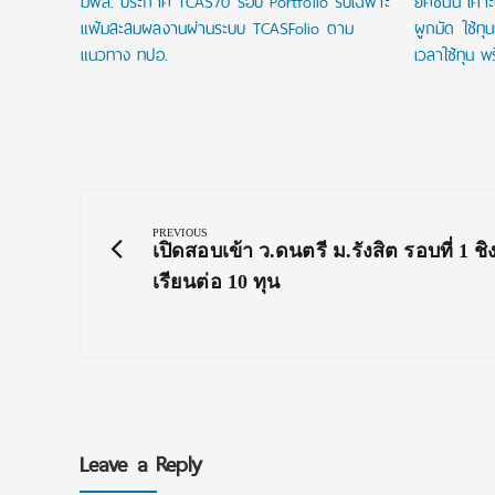
มฟล. ประกาศ TCAS70 รอบ Portfolio รับเฉพาะ
ยศชนัน เคาะ
แฟ้มสะสมผลงานผ่านระบบ TCASFolio ตาม
ผูกมัด ใช้ทุ
แนวทาง ทปอ.
เวลาใช้ทุน พร
Post
navigation
PREVIOUS
Previous
เปิดสอบเข้า ว.ดนตรี ม.รังสิต รอบที่ 1 ชิ
Post:
เรียนต่อ 10 ทุน
Leave a Reply