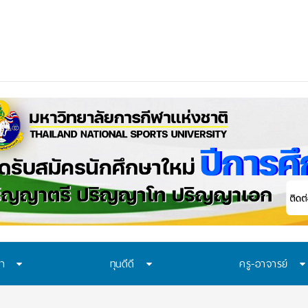
ษา
ทุนดีดี
ครู-อาจารย์