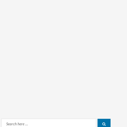
Search
Search