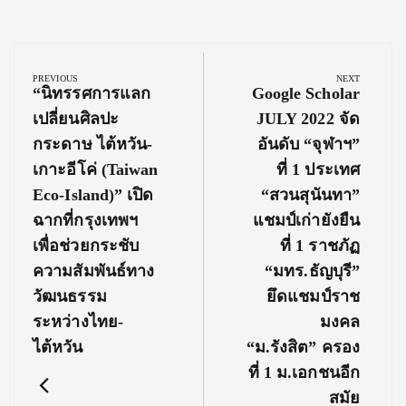
Post
navigation
PREVIOUS
NEXT
Previous
Next
“นิทรรศการแลก
Google Scholar
Post:
Post:
เปลี่ยนศิลปะ
JULY 2022 จัด
กระดาษ ไต้หวัน-
อันดับ “จุฬาฯ”
เกาะอีโค่ (Taiwan
ที่ 1 ประเทศ
Eco-Island)” เปิด
“สวนสุนันทา”
ฉากที่กรุงเทพฯ
แชมป์เก่ายังยืน
เพื่อช่วยกระชับ
ที่ 1 ราชภัฏ
ความสัมพันธ์ทาง
“มทร.ธัญบุรี”
วัฒนธรรม
ยึดแชมป์ราช
ระหว่างไทย-
มงคล
ไต้หวัน
“ม.รังสิต” ครอง
ที่ 1 ม.เอกชนอีก
สมัย