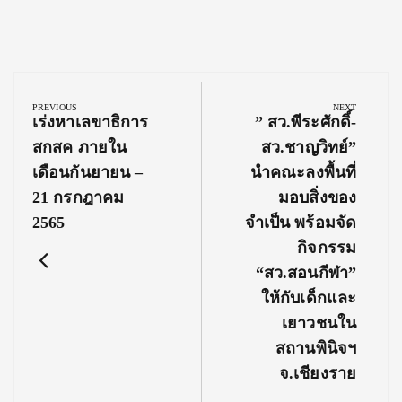
Post
navigation
PREVIOUS
NEXT
Previous
Next
เร่งหาเลขาธิการ
” สว.พีระศักดิ์-
Post:
Post:
สกสค ภายใน
สว.ชาญวิทย์”
เดือนกันยายน –
นำคณะลงพื้นที่
21 กรกฎาคม
มอบสิ่งของ
2565
จำเป็น พร้อมจัด
กิจกรรม
“สว.สอนกีฬา”
ให้กับเด็กและ
เยาวชนใน
สถานพินิจฯ
จ.เชียงราย