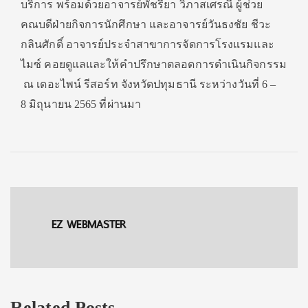
บริการ พร้อมด้วยอาจารย์พัชรียา วิภาสเศรณี ผู้ช่วย
คณบดีฝ่ายกิจการนักศึกษา และอาจารย์วันธงชัย ชีวะ
กลินศักดิ์ อาจารย์ประจำสาขาการจั
ดการโรงแรมและ
ไมซ์ คอยดูแลและให้คำปรึ
กษาตลอดการดำเนินกิจกรรม
ณ เดอะไพน์ รีสอร์ท จังหวัดปทุมธานี ระหว่างวันที่
6 –
8
มิถุนายน
2565
ที่ผ่านมา
EZ WEBMASTER
Related Posts