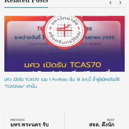
มศว เปิดรับ TCAS70 รอบ 1 Portfolio เริ่ม 18 ส.ค.นี้ ย้ำผู้สมัครต้องใช้
“TCASFolio” เท่านั้น
Post
navigation
PREVIOUS
NEXT
Previous
Next
มทร.พระนคร รับ
สจล. ดึงนัก