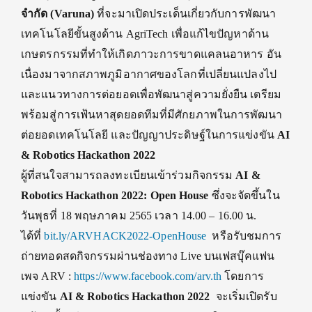
จำกัด (Varuna)
ที่จะมาเปิดประเด็นเกี่ยวกั
บการพัฒนา
เทคโนโลยีขั้นสูงด้าน AgriTech เพื่อแก้ไขปัญหาด้าน
เกษตรกรรมที่
ทำให้เกิดภาวะการขาดแคลนอาหาร อัน
เนื่องมาจากสภาพภูมิ
อากาศของโลกที่เปลี่ยนแปลงไป
และแนวทางการต่อยอดเพื่อพัฒนาสู่
ความยั่งยืน เตรียม
พร้อมสู่การเฟ้นหาสุ
ดยอดทีมที่มีศักยภาพในการพั
ฒนา
ต่อยอดเทคโนโลยี และปัญญาประดิษฐ์ในการแข่งขัน
AI
& Robotics Hackathon 2022
ผู้ที่สนใจสามารถลงทะเบียนเข้
าร่วมกิจกรรม
AI &
Robotics Hackathon 2022: Open House
ซึ่งจะจัดขึ้นใน
วันพุธที่ 18 พฤษภาคม 2565 เวลา 14.00 – 16.00 น.
ได้ที่
bit.ly/ARVHACK2022-OpenHouse
หรือรับชมการ
ถ่ายทอดสดกิ
จกรรมผ่านช่องทาง Live บนเฟสบุ๊คแฟน
เพจ ARV :
https://www.facebook.com/arv.
th
โดยการ
แข่งขัน
AI & Robotics Hackathon 2022
จะเริ่มเปิดรับ