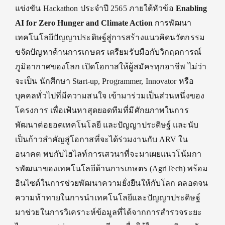
แข่งขัน Hackathon ประจำปี 2565 ภายใต้หัวข้อ
Enabling
AI for Zero Hunger and Climate Action
การพัฒนา
เทคโนโลยีปัญญาประดิษฐ์
สู่การสร้างแนวคิดนวัตกรรม
ขจั
ดปัญหาด้านการเกษตร เตรียมรับมือกับวิกฤตการณ์
ภูมิ
อากาศของโลก เปิดโอกาสให้ผู้สมัครทุกอาชีพ ไม่ว่า
จะเป็น นักศึกษา Start-up, Programmer, Innovator หรือ
บุคคลทั่วไปที่มีความสนใจ เข้ามาร่วมเป็นส่วนหนึ่
งของ
โครงการ เพื่อเฟ้นหาสุดยอดทีมที่มีศั
กยภาพในการ
พัฒนาต่อยอดเทคโนโลยี และปัญญาประดิษฐ์ และนับ
เป็นก้าวสำคัญสู่โอกาสที่
จะได้ร่วมงานกับ ARV ใน
อนาคต พบกับไฮไลท์การเสวนาที่
จะมาเผยแนวโน้มกา
รพั
ฒนาของเทคโนโลยีด้านการเกษตร (AgriTech) พร้อม
อินไซต์ในการช่วยพั
ฒนาความยั่งยืนให้กับโลก ตลอดจน
ความท้
าทายในการนำเทคโนโลยีและปั
ญญาประดิษฐ์
มาช่วยในการวิเคราะห์ข้อมูลที่
ได้จากการสำรวจระยะ