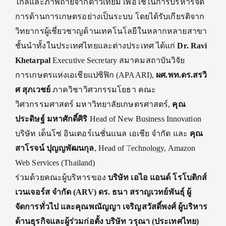
ไกลและภาพถ่
ายจากดาวเทียม เพื่อใช้ในการบริหารจัด
การด้
านการเกษตรอย่างเป็นระบบ โดยได้รับเกียรติจาก
วิทยากรผู้
เชี่ยวชาญด้านเทคโนโลยี
ในหลากหลายสาขา
ชั้นนำทั้
งในประเทศไทยและต่างประเทศ ได้แก่
Dr. Ravi
Khetarpal
Executive Secretary สมาคมสถาบันวิจัย
การเกษตรแห่
งเอเชียแปซิฟิก (APAARI),
ผศ.พท.ดร.สรวิ
ศ สุภเวชย์
ภาควิชาวิศวกรรมโยธา คณะ
วิศวกรรมศาสตร์ มหาวิทยาลัยเกษตรศาสตร์,
คุณ
ประดิษฐ์ มหาศักดิ์ศิริ
Head of New Business Innovation
บริษัท เด็นโซ่ อินเตอร์เนชั่นแนล เอเชีย จำกัด และ
คุณ
สาโรจน์ ปุญญพัฒนกุล
, Head of Technology, Amazon
Web Services (Thailand)
ร่วมด้วยคณะผู้บริหารของ
บริษัท เอไอ แอนด์ โรโบติกส์
เวนเจอร์ส จำกัด (ARV) ดร. ธนา สราญเวทย์พันธุ์ ผู้
จัดการทั่วไป และคุณพณัญญา เจริญสวัสดิ์พงศ์ ผู้บริหาร
ด้านธุรกิจและผู้ร่
วมก่อตั้ง บริษัท วรุณา (ประเทศไทย)