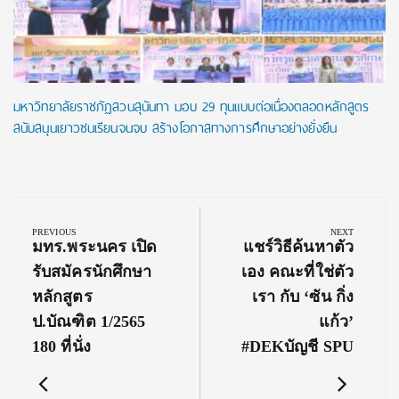
มหาวิทยาลัยราชภัฏสวนสุนันทา มอบ 29 ทุนแบบต่อเนื่องตลอดหลักสูตร
สนับสนุนเยาวชนเรียนจนจบ สร้างโอกาสทางการศึกษาอย่างยั่งยืน
Post
navigation
PREVIOUS
NEXT
Previous
Next
มทร.พระนคร เปิด
แชร์วิธีค้นหาตัว
Post:
Post:
รับสมัครนักศึกษา
เอง คณะที่ใช่ตัว
หลักสูตร
เรา กับ ‘ซัน กิ่ง
ป.บัณฑิต 1/2565
แก้ว’
180 ที่นั่ง
#DEKบัญชี SPU