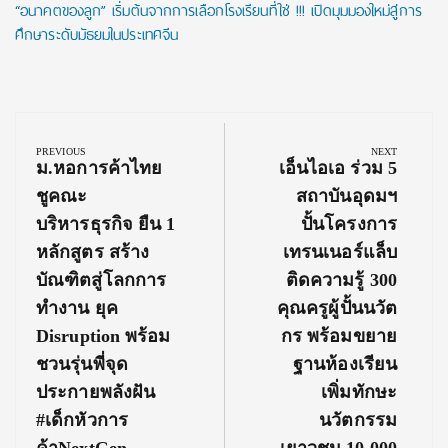
“อนาคตของลูก” เริ่มต้นจากการเลือกโรงเรียนที่ใช่ !!! เปิดมุมมองใหม่สู่การ
ศึกษาระดับมัธยมในประเทศจีน
Post
navigation
PREVIOUS
NEXT
Previous
Next
ม.หอการค้าไทย
เอ็นไอเอ ร่วม 5
Post:
Post:
ชูคณะ
สถาบันอุดมฯ
บริหารธุรกิจ ยืน 1
ปั้นโครงการ
หลักสูตร สร้าง
เทรนเนอร์แล็บ
บัณฑิตสู่โลกการ
ติดความรู้ 300
ทำงาน ยุค
คุณครูผู้ปั้นนวัต
Disruption พร้อม
กร พร้อมขยาย
ชวนรุ่นพี่จุด
ฐานห้องเรียน
ประกายพลังฝัน
เพิ่มทักษะ
#เด็กหัวการ
นวัตกรรม