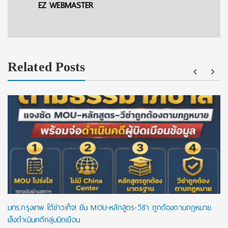
EZ WEBMASTER
Related Posts
มทร.กรุงเทพ โต้ข่าวเท็จ! ยัน MOU-หลักสูตร-วีซ่า ถูกต้องตามกฎหมาย
เล็งดำเนินคดีกลุ่มบิดเบือน