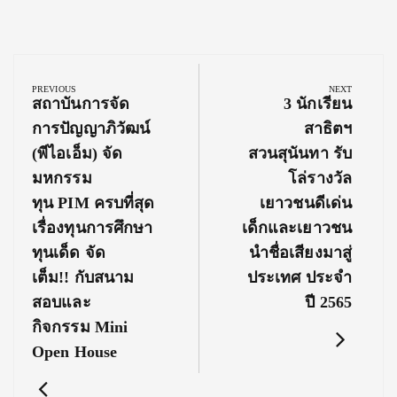
Post
navigation
PREVIOUS
NEXT
Previous
Next
สถาบันการจัด
3 นักเรียน
Post:
Post:
การปัญญาภิวัฒน์
สาธิตฯ
(พีไอเอ็ม) จัด
สวนสุนันทา รับ
มหกรรม
โล่รางวัล
ทุน PIM ครบที่สุด
เยาวชนดีเด่น
เรื่องทุนการศึกษา
เด็กและเยาวชน
ทุนเด็ด จัด
นำชื่อเสียงมาสู่
เต็ม!! กับสนาม
ประเทศ ประจำ
สอบและ
ปี 2565
กิจกรรม Mini
Open House