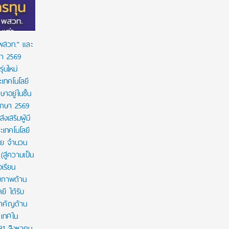
 พสวท.” และ
ษา 2569
่นใหม่
เทคโนโลยี
ษาอยู่ในชั้น
ศึกษา 2569
งเสริมผู้มี
เทคโนโลยี
าย จำนวน
สู่ความเป็น
งเรียน
กยภาพด้าน
ี ได้รับ
สำคัญด้าน
ะเทศใน
 31 สิงหาคม