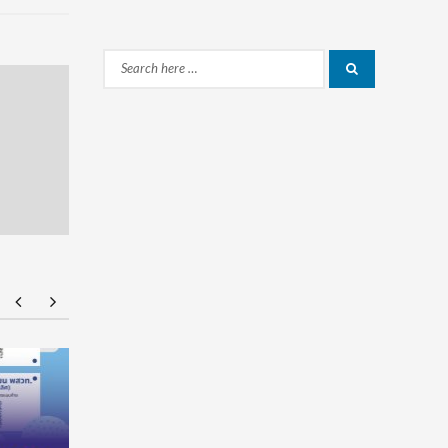
Search
Search
for:
มทร.กรุงเทพ โต้ข่าวเท็จ! ยัน MOU-หลักสูตร-วีซ่า
ยศชนัน เค
ถูกต้องตามกฎหมาย เล็งดำเนินคดีกลุ่มบิดเบือน
ผูกมัด ใช้
เวลาใช้ทุน