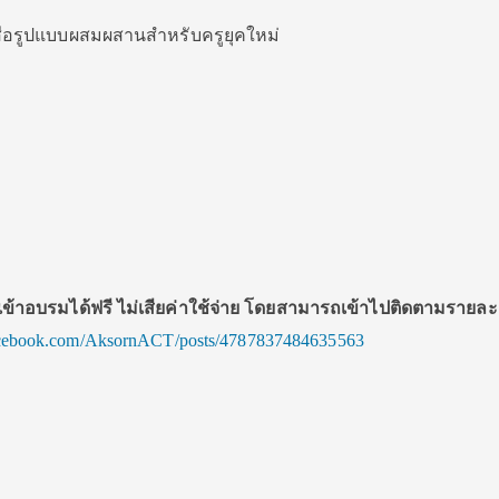
่อรูปแบบผสมผสานสำหรับครูยุคใหม่
ข้า
อบรมได้ฟรี ไม่เสียค่าใช้จ่าย โดยสามารถเข้าไปติดตามรายละ
facebook.com/AksornACT/posts/4787837484635563