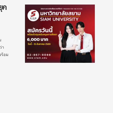
ยุค
ม
ว่า
พร้อม