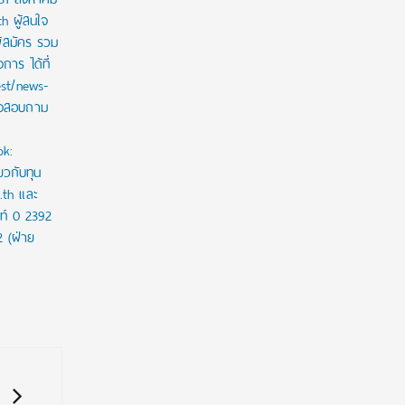
th ผู้สนใจ
ู้สมัคร รวม
าร ได้ที่
est/news-
ใจสอบถาม
ok:
ยวกับทุน
c.th และ
ท์ 0 2392
2 (ฝ่าย