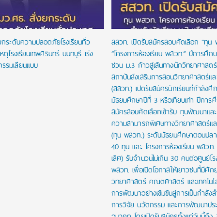
งยกระดับความปลอดภัยโรงเรียนทั่ว
สสวท. เปิดรับสมัครสอบคัดเลือก “ทุน
หตุโรงเรียนเทพศิรินทร์ นนทบุรี เร่ง
“โครงการห้องเรียน พสวท.” ปีการศึก
กรรมเลียนแบบ
ชวน ม.3 ก้าวสู่เส้นทางนักวิทยาศาสตร์รุ
สถาบันส่งเสริมการสอนวิทยาศาสตร์และ
(สสวท.) เปิดรับสมัครนักเรียนที่กำลังศึก
มัธยมศึกษาปีที่ 3 หรือเทียบเท่า ปีการ
สมัครสอบคัดเลือกเข้ารับ ทุนพัฒนาและส่
ความสามารถพิเศษทางวิทยาศาสตร์และ
(ทุน พสวท.) ระดับมัธยมศึกษาตอนปล
40 ทุน และ โครงการห้องเรียน พสวท. (
เลิศ) รับจำนวนไม่เกิน 30 คนต่อศูนย์โร
พสวท. เพื่อเปิดโอกาสให้เยาวชนที่มีศั
วิทยาศาสตร์ คณิตศาสตร์ และเทคโนโลย
การพัฒนาอย่างเข้มข้นสู่การเป็นกำลัง
การวิจัย นวัตกรรม และการพัฒนาปร
อนาคต โดยเปิดรับสมัครตั้งแต่วันนี้ถึง