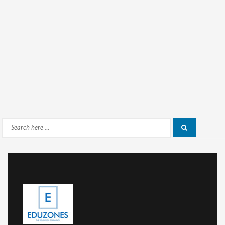
Search
Search
for: