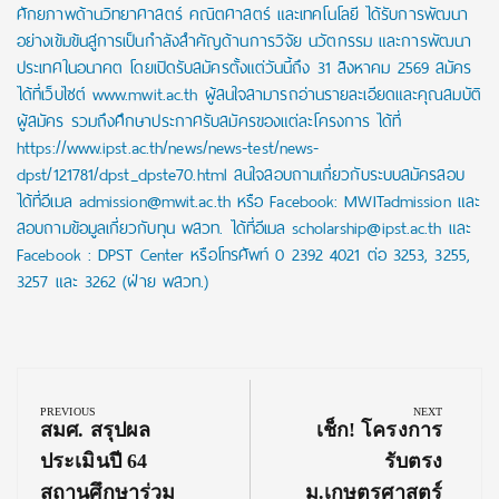
ศักยภาพด้านวิทยาศาสตร์ คณิตศาสตร์ และเทคโนโลยี ได้รับการพัฒนา
อย่างเข้มข้นสู่การเป็นกำลังสำคัญด้านการวิจัย นวัตกรรม และการพัฒนา
ประเทศในอนาคต โดยเปิดรับสมัครตั้งแต่วันนี้ถึง 31 สิงหาคม 2569 สมัคร
ได้ที่เว็บไซต์ www.mwit.ac.th ผู้สนใจสามารถอ่านรายละเอียดและคุณสมบัติ
ผู้สมัคร รวมถึงศึกษาประกาศรับสมัครของแต่ละโครงการ ได้ที่
https://www.ipst.ac.th/news/news-test/news-
dpst/121781/dpst_dpste70.html สนใจสอบถามเกี่ยวกับระบบสมัครสอบ
ได้ที่อีเมล admission@mwit.ac.th หรือ Facebook: MWITadmission และ
สอบถามข้อมูลเกี่ยวกับทุน พสวท. ได้ที่อีเมล scholarship@ipst.ac.th และ
Facebook : DPST Center หรือโทรศัพท์ 0 2392 4021 ต่อ 3253, 3255,
3257 และ 3262 (ฝ่าย พสวท.)
Post
navigation
PREVIOUS
NEXT
Previous
Next
สมศ. สรุปผล
เช็ก! โครงการ
Post:
Post:
ประเมินปี 64
รับตรง
สถานศึกษาร่วม
ม.เกษตรศาสตร์