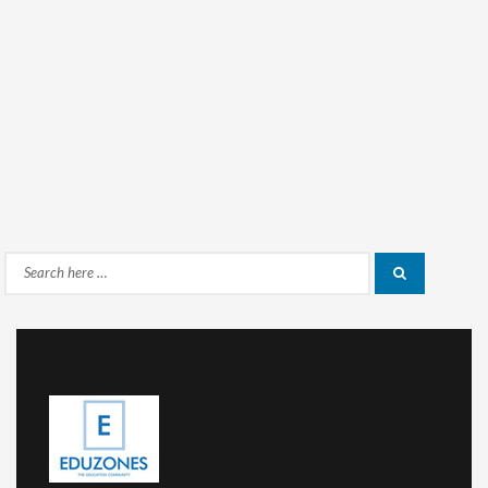
Search
Search
for: