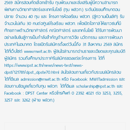
2569 สมัครสอบคัดเลือกเข้ารับ ทุนพัฒนาและส่งเสริมผู้มีความสามารถ
พิเศษทางวิทยาศาสตร์และเทคโนโลยี (ทุน พสวท.) ระดับมัธยมศึกษาตอน
ปลาย จำนวน 40 ทุน และ โครงการห้องเรียน พสวท. (สู่ความเป็นเลิศ) รับ
จำนวนไม่เกิน 30 คนต่อศูนย์โรงเรียน พสวท. เพื่อเปิดโอกาสให้เยาวชนที่มี
ศักยภาพด้านวิทยาศาสตร์ คณิตศาสตร์ และเทคโนโลยี ได้รับการพัฒนา
อย่างเข้มข้นสู่การเป็นกำลังสำคัญด้านการวิจัย นวัตกรรม และการพัฒนา
ประเทศในอนาคต โดยเปิดรับสมัครตั้งแต่วันนี้ถึง 31 สิงหาคม 2569 สมัคร
ได้ที่เว็บไซต์ www.mwit.ac.th ผู้สนใจสามารถอ่านรายละเอียดและคุณสมบัติ
ผู้สมัคร รวมถึงศึกษาประกาศรับสมัครของแต่ละโครงการ ได้ที่
https://www.ipst.ac.th/news/news-test/news-
dpst/121781/dpst_dpste70.html สนใจสอบถามเกี่ยวกับระบบสมัครสอบ
ได้ที่อีเมล admission@mwit.ac.th หรือ Facebook: MWITadmission และ
สอบถามข้อมูลเกี่ยวกับทุน พสวท. ได้ที่อีเมล scholarship@ipst.ac.th และ
Facebook : DPST Center หรือโทรศัพท์ 0 2392 4021 ต่อ 3253, 3255,
3257 และ 3262 (ฝ่าย พสวท.)
Post