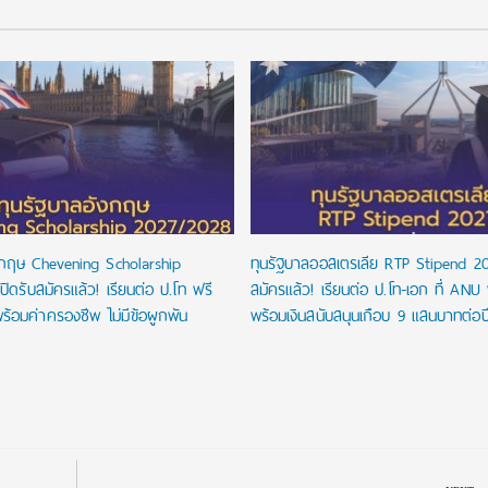
งกฤษ Chevening Scholarship
ทุนรัฐบาลออสเตรเลีย RTP Stipend 20
ิดรับสมัครแล้ว! เรียนต่อ ป.โท ฟรี
สมัครแล้ว! เรียนต่อ ป.โท-เอก ที่ ANU 
ร้อมค่าครองชีพ ไม่มีข้อผูกพัน
พร้อมเงินสนับสนุนเกือบ 9 แสนบาทต่อป