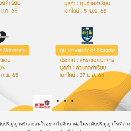
นระดับปริญญาตรีและสนใจอยากไปศึกษาต่อในระดับปริญญาโทที่ต่า