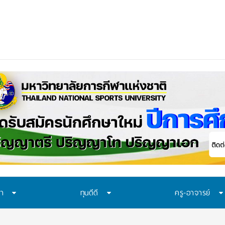
ษา
ทุนดีดี
ครู-อาจารย์