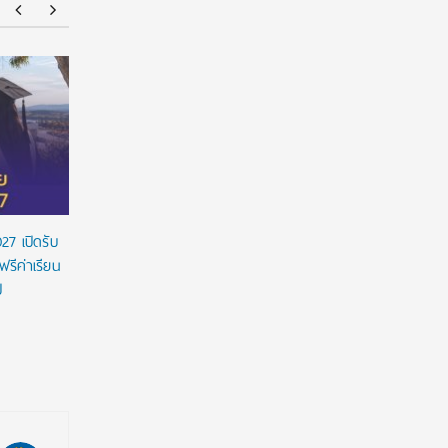
U.S.A. Education Fair 2026 ชวนคนไทยวางแผน
ETH Zurich
เรียนต่อสหรัฐฯ 13 ก.ย.นี้ เข้าฟรี! พบมหาวิทยาลัย
มหาวิทยาล
ชั้นนำ ทดลองสอบ TOEFL และรับคำปรึกษาแบบ
การศึกษา
ครบวงจร
27 เปิดรับ
ฟรีค่าเรียน
ี