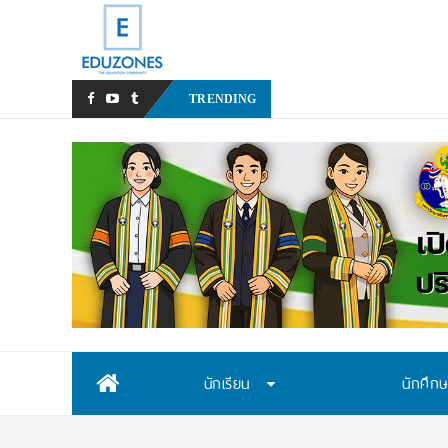
มหาวิทยาลัยราชภั
TRENDING
Skip
นักเรียน
นักศึก
to
content