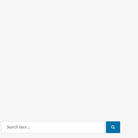
Search
Search
for: