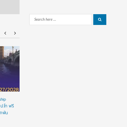
Search
Search
for:
NMU Open House 2026
จัดให้จุใจ 
ที่ 1 Portfo
ship
 ป.โท ฟรี
ูกพัน