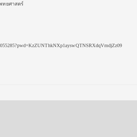
ะแพทยศาสตร์
/83534055285?pwd=KzZUNThkNXp1ayswQTNSRXdqVmdjZz09