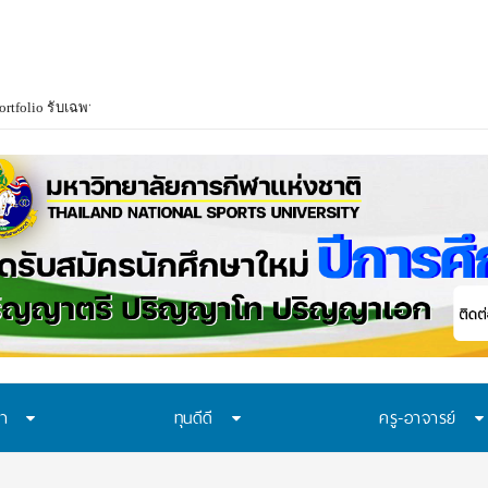
ษา
ทุนดีดี
ครู-อาจารย์