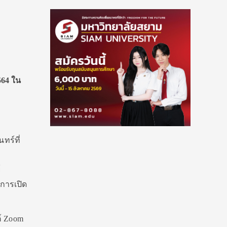
564 ใน
ร์ที่
์
การเปิด
์ Zoom