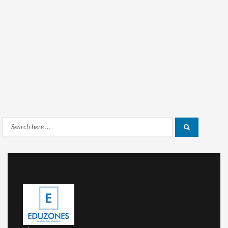
Search
Search
for: