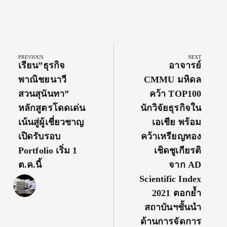
Post
navigation
PREVIOUS
NEXT
Previous
Next
เรียน”ธุรกิจ
อาจารย์
Post:
Post:
พาณิชยนาวี
CMMU มหิดล
สวนสุนันทา”
คว้า TOP100
หลักสูตรโดดเด่น
นักวิจัยธุรกิจใน
เน้นสู่ผู้เชี่ยวชาญ
เอเชีย พร้อม
เปิดรับรอบ
คว้าเหรียญทอง
Portfolio เริ่ม 1
เชิดชูเกียรติ
ต.ค.นี้
จาก AD
Scientific Index
2021 ตอกย้ำ
สถาบันฯชั้นนำ
ด้านการจัดการ