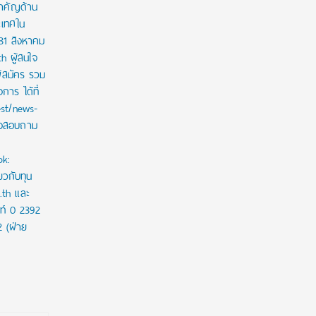
สำคัญด้าน
ะเทศใน
 31 สิงหาคม
th ผู้สนใจ
ู้สมัคร รวม
าร ได้ที่
est/news-
ใจสอบถาม
ok:
ยวกับทุน
c.th และ
ท์ 0 2392
2 (ฝ่าย