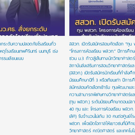
งยกระดับความปลอดภัยโรงเรียนทั่ว
สสวท. เปิดรับสมัครสอบคัดเลือก “ทุน
หตุโรงเรียนเทพศิรินทร์ นนทบุรี เร่ง
“โครงการห้องเรียน พสวท.” ปีการศึก
กรรมเลียนแบบ
ชวน ม.3 ก้าวสู่เส้นทางนักวิทยาศาสตร์รุ
สถาบันส่งเสริมการสอนวิทยาศาสตร์และ
(สสวท.) เปิดรับสมัครนักเรียนที่กำลังศึก
มัธยมศึกษาปีที่ 3 หรือเทียบเท่า ปีการ
สมัครสอบคัดเลือกเข้ารับ ทุนพัฒนาและส่
ความสามารถพิเศษทางวิทยาศาสตร์และ
(ทุน พสวท.) ระดับมัธยมศึกษาตอนปล
40 ทุน และ โครงการห้องเรียน พสวท. (
เลิศ) รับจำนวนไม่เกิน 30 คนต่อศูนย์โร
พสวท. เพื่อเปิดโอกาสให้เยาวชนที่มีศั
วิทยาศาสตร์ คณิตศาสตร์ และเทคโนโลย