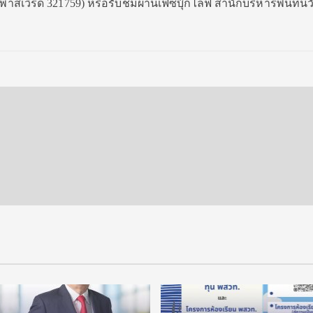
าสเวิร์ด 321759) หรื
อรับชมผ่านเฟซบุ๊กไลฟ์ สำนักบริหารพื้นที่นว