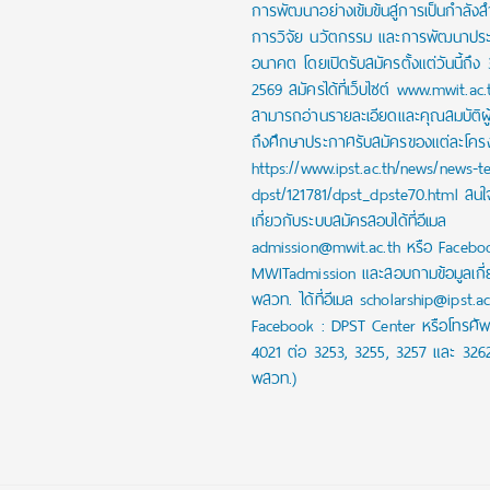
การพัฒนาอย่างเข้มข้นสู่การเป็นกำลัง
การวิจัย นวัตกรรม และการพัฒนาปร
อนาคต โดยเปิดรับสมัครตั้งแต่วันนี้ถึง
2569 สมัครได้ที่เว็บไซต์ www.mwit.ac.
สามารถอ่านรายละเอียดและคุณสมบัติผ
ถึงศึกษาประกาศรับสมัครของแต่ละโครงก
https://www.ipst.ac.th/news/news-t
dpst/121781/dpst_dpste70.html สน
เกี่ยวกับระบบสมัครสอบได้ที่อีเมล
admission@mwit.ac.th หรือ Facebo
MWITadmission และสอบถามข้อมูลเกี่
พสวท. ได้ที่อีเมล scholarship@ipst.a
Facebook : DPST Center หรือโทรศัพ
4021 ต่อ 3253, 3255, 3257 และ 326
พสวท.)