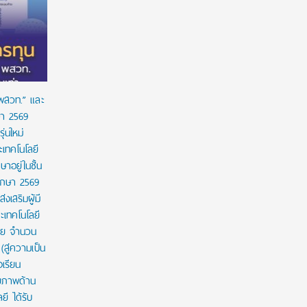
ถูกต้องตามกฎหมาย เล็งดำเนินคดีกลุ่มบิดเบือน
ผูกมัด ใช้
เวลาใช้ทุน
 พสวท.” และ
ษา 2569
่นใหม่
เทคโนโลยี
ษาอยู่ในชั้น
ศึกษา 2569
งเสริมผู้มี
เทคโนโลยี
าย จำนวน
สู่ความเป็น
งเรียน
กยภาพด้าน
ี ได้รับ