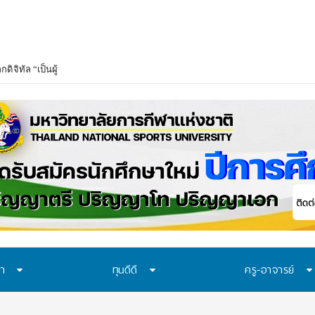
ษา
ทุนดีดี
ครู-อาจารย์