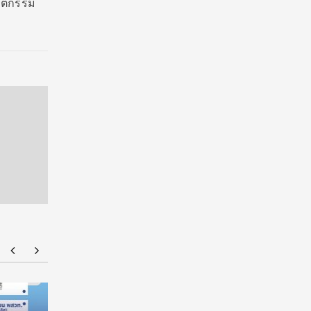
ั
ตกรรม
มทร.กรุงเทพ โต้ข่าวเท็จ! ยัน MOU-หลักสูตร-วีซ่า
ยศชนัน เค