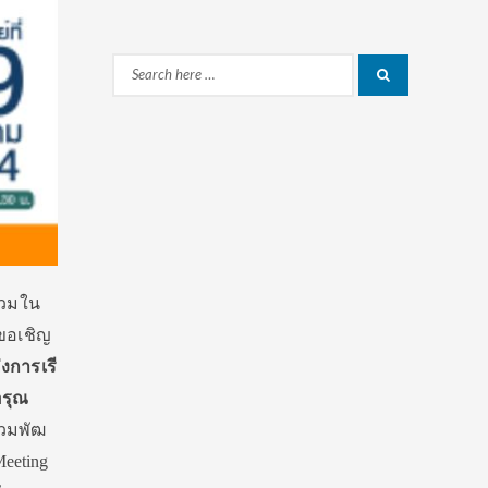
Search
Search
for:
วมใน
ขอเ
ชิญ
งการเรี
รุ
ณ
วมพั
ฒ
Meeting