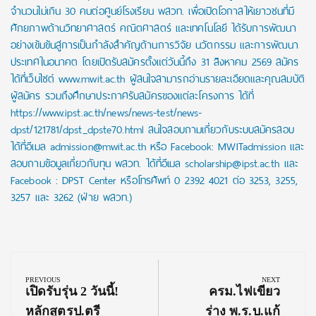
จำนวนไม่เกิน 30 คนต่อศูนย์โรงเรียน พสวท. เพื่อเปิดโอกาสให้เยาวชนที่มี
ศักยภาพด้านวิทยาศาสตร์ คณิตศาสตร์ และเทคโนโลยี ได้รับการพัฒนา
อย่างเข้มข้นสู่การเป็นกำลังสำคัญด้านการวิจัย นวัตกรรม และการพัฒนา
ประเทศในอนาคต โดยเปิดรับสมัครตั้งแต่วันนี้ถึง 31 สิงหาคม 2569 สมัคร
ได้ที่เว็บไซต์ www.mwit.ac.th ผู้สนใจสามารถอ่านรายละเอียดและคุณสมบัติ
ผู้สมัคร รวมถึงศึกษาประกาศรับสมัครของแต่ละโครงการ ได้ที่
https://www.ipst.ac.th/news/news-test/news-
dpst/121781/dpst_dpste70.html สนใจสอบถามเกี่ยวกับระบบสมัครสอบ
ได้ที่อีเมล admission@mwit.ac.th หรือ Facebook: MWITadmission และ
สอบถามข้อมูลเกี่ยวกับทุน พสวท. ได้ที่อีเมล scholarship@ipst.ac.th และ
Facebook : DPST Center หรือโทรศัพท์ 0 2392 4021 ต่อ 3253, 3255,
3257 และ 3262 (ฝ่าย พสวท.)
Post
navigation
PREVIOUS
NEXT
Previous
Next
เปิดรับรุ่น 2 วันนี้!
ครม.ไฟเขียว
Post:
Post:
หลักสูตรป.ตรี
ร่าง พ.ร.บ.แก้