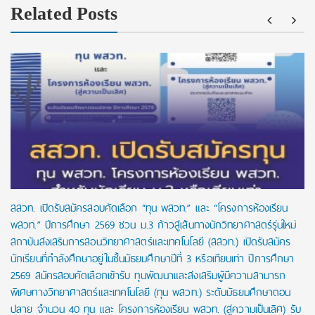
Related Posts
สสวท. เปิดรับสมัครสอบคัดเลือก “ทุน พสวท.” และ “โครงการห้องเรียน
พสวท.” ปีการศึกษา 2569 ชวน ม.3 ก้าวสู่เส้นทางนักวิทยาศาสตร์รุ่นใหม่
สถาบันส่งเสริมการสอนวิทยาศาสตร์และเทคโนโลยี (สสวท.) เปิดรับสมัคร
นักเรียนที่กำลังศึกษาอยู่ในชั้นมัธยมศึกษาปีที่ 3 หรือเทียบเท่า ปีการศึกษา
2569 สมัครสอบคัดเลือกเข้ารับ ทุนพัฒนาและส่งเสริมผู้มีความสามารถ
พิเศษทางวิทยาศาสตร์และเทคโนโลยี (ทุน พสวท.) ระดับมัธยมศึกษาตอน
ปลาย จำนวน 40 ทุน และ โครงการห้องเรียน พสวท. (สู่ความเป็นเลิศ) รับ