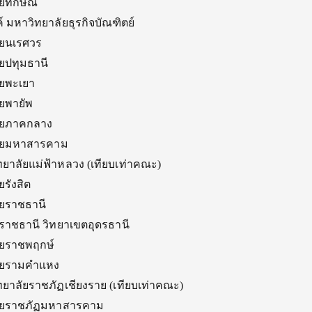
ยทักษิณ
 มหาวิทยาลัยธุรกิจบัณฑิตย์
ัยนเรศวร
ยปทุมธานี
ัยพะเยา
ยพายัพ
ลัยภาคกลาง
ลัยมหาสารคาม
ทยาลัยแม่ฟ้าหลวง (เทียบเท่าคณะ)
รังสิต
ัยราชธานี
ราชธานี วิทยาเขตอุดรธานี
ัยราชพฤกษ์
ลัยรามคำแหง
ทยาลัยราชภัฏเชียงราย (เทียบเท่าคณะ)
ลัยราชภัฏมหาสารคาม