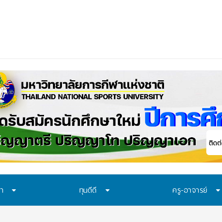
าควรเรียนรู้อะไร? 7
_
ษา
ทุนดีดี
ครู-อาจารย์