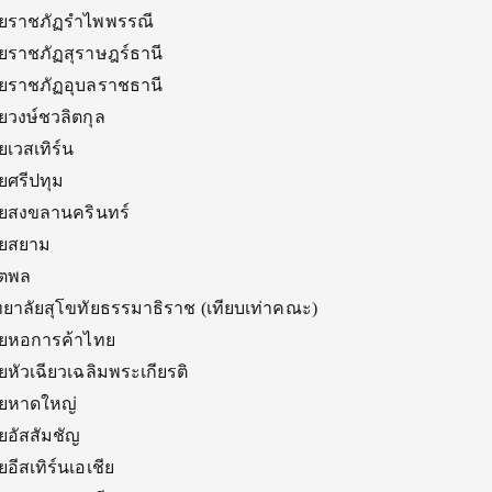
ัยราชภัฏรำไพพรรณี
ยราชภัฏสุราษฎร์ธานี
ัยราชภัฏอุบลราชธานี
ยวงษ์ชวลิตกุล
เวสเทิร์น
ยศรีปทุม
ัยสงขลานครินทร์
ัยสยาม
นตพล
ทยาลัยสุโขทัยธรรมาธิราช (เทียบเท่าคณะ)
ัยหอการค้าไทย
หัวเฉียวเฉลิมพระเกียรติ
ัยหาดใหญ่
ยอัสสัมชัญ
อีสเทิร์นเอเชีย