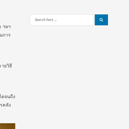
Search
Search
ม ฯลฯ
for:
่นการ
ายวิธี
ีตจนถึง
รคลัง