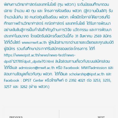
พิเศษทางวิทยาศาสตร์และเทคโนโลยี (ทุน พสวท.) ระดับมัธยมศึกษาตอน
ปลาย จำนวน 40 ทุน และ โครงการห้องเรียน พสวท. (สู่ความเป็นเลิศ) รับ
จำนวนไม่เกิน 30 คนต่อศูนย์โรงเรียน พสวท. เพื่อเปิดโอกาสให้เยาวชนที่มี
ศักยภาพด้านวิทยาศาสตร์ คณิตศาสตร์ และเทคโนโลยี ได้รับการพัฒนา
อย่างเข้มข้นสู่การเป็นกำลังสำคัญด้านการวิจัย นวัตกรรม และการพัฒนา
ประเทศในอนาคต โดยเปิดรับสมัครตั้งแต่วันนี้ถึง 31 สิงหาคม 2569 สมัคร
ได้ที่เว็บไซต์ www.mwit.ac.th ผู้สนใจสามารถอ่านรายละเอียดและคุณสมบัติ
ผู้สมัคร รวมถึงศึกษาประกาศรับสมัครของแต่ละโครงการ ได้ที่
https://www.ipst.ac.th/news/news-test/news-
dpst/121781/dpst_dpste70.html สนใจสอบถามเกี่ยวกับระบบสมัครสอบ
ได้ที่อีเมล admission@mwit.ac.th หรือ Facebook: MWITadmission และ
สอบถามข้อมูลเกี่ยวกับทุน พสวท. ได้ที่อีเมล scholarship@ipst.ac.th และ
Facebook : DPST Center หรือโทรศัพท์ 0 2392 4021 ต่อ 3253, 3255,
3257 และ 3262 (ฝ่าย พสวท.)
Post
navigation
PREVIOUS
NEXT