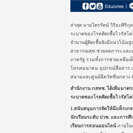
ล่าสุด นายไตรรัตน์ วิริยะศิ
ระบาดของโรคติดเชื้อไวรัสโค
จำนวนผู้ติดเชื้อยังมีแนวโน้มส
สาธารณสุข ช่วยลดภาระและ
ภาครัฐ รวมทั้งการช่วยเหลือ
โทรคมนาคม อุปกรณ์สื่อสาร และ
สนามและศูนย์ฉีดวัคซีนกลาง ที
สำนักงาน กสทช. ได้เพิ่มมา
ระบาดของโรคติดเชื้อไวรัสโคโ
1️.สนับสนุนการจัดให้มีแพ็กเก
นักเรียนระดับ ปวช. และการศึ
เรียนการสอนออนไลน์
ภายในกร