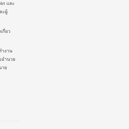
let และ
ะผู้
กี่ยว
รทำงาน
อมอำนวย
นาย