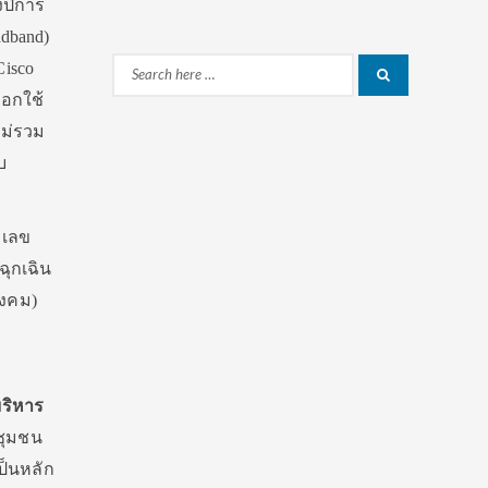
งปีการ
adband)
Cisco
Search
Search
ือกใช้
for:
ไม่รวม
บ
 เลข
ฉุกเฉิน
ังคม)
บริหาร
นชุมชน
เป็นหลัก