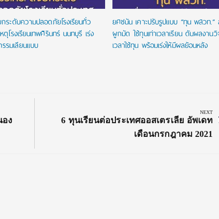
งยกระดับความปลอดภัยโรงเรียนทั่ว
ยศชนัน เคาะปรับรูปแบบ “ทุน พสวท.” ล
หตุโรงเรียนเทพศิรินทร์ นนทบุรี เร่ง
ผูกมัด ใช้ทุนเท่าเวลาเรียน ดันผลงานว
กรรมเลียนแบบ
เวลาใช้ทุน พร้อมเร่งให้มีผลย้อนหลัง
NEXT
Next
นอง
6 ทุนเรียนต่อประเทศออสเตรเลีย อัพเดท
Post:
เดือนกรกฎาคม 2021