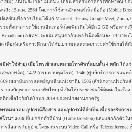
าเพิ่ม) เป็นระยะเวลาไม่เกิน 2 เดือน สำหรับภาคการศึกษาต้น ขอ
ค. จนถึง 15 ต.ค. 2564 โดยการใช้งานอินเทอร์เน็ตมือถือ (Mobile Bro
เคชันเพื่อการเรียน ได้แก่ Microsoft Teams, Google Meet, Zoom, 
รวมทั้งสามารถใช้งานอินเทอร์เน็ตเพิ่มเติมได้อีก 2 GB หรือหากเล
 Broadband) กสทช. จะสนับสนุนค่าอินเทอร์เน็ตเดือนละ 79 บาท (
บิล เพื่อส่งเสริมการศึกษาให้กับเยาวชนและลดภาระค่าใช้จ่ายให้กั
ีค่าใช้จ่าย) เมื่อโทรเข้าเลขหมายโทรศัพท์แบบสั้น 4 หลัก
ได้แก่
มสุขภาพจิต), 1422 (กรมควบคุมโรค), 1646 (ศูนย์บริการการแพทย์
1669 (สถาบันการแพทย์ฉุกเฉินแห่งชาติ), 1506 (สำนักงานประกันส
 กองบัญชาการกองทัพไทย) ที่เปิดให้ประชาชนใช้ติดต่อในเรื่อง
ิดเชื้อไวรัสโคโรนา 2019 ของหน่วยงานภาครัฐ
โทรคมนาคม อุปกรณ์สื่อสาร และอุปกรณ์ที่จำเป็น เพื่อรองรับการ
สโคโรนา 2019
ที่แยกกักตัวที่บ้าน (Home Isolation) และแยกกักตัวใ
มีการสื่อสารกับผู้ป่วยโดยผ่านระบบ Video Call หรือ Teleconference 