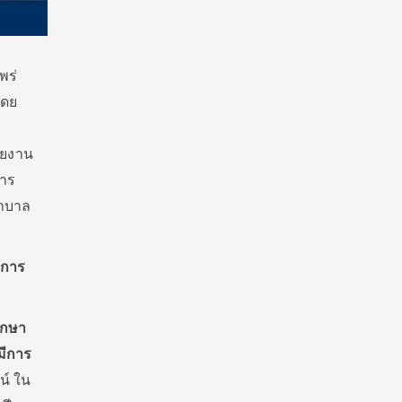
พร่
โดย
วยงาน
การ
ยาบาล
กการ
ึกษา
มีการ
น์ ใน