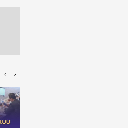
อว. ปลดล็อก Talent Mobility เปิดทางอาจารย์
ศูนย์สอบ
และบุคลากรเคลื่อนย้าย-แลกเปลี่ยนการทำงานได้
‘สายงานผู้
ง่ายขึ้น ไม่กระทบสิทธิประโยชน์
สอบเสร็จ 
ตอบออนไล