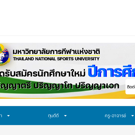
_
ษา
ทุนดีดี
ครู-อาจารย์