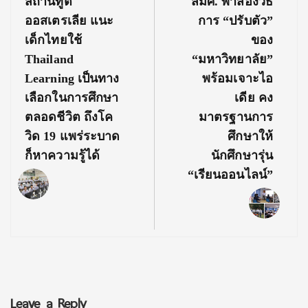
Previous
Next
สถานทูต
สมศ. พาส่องวิธี
Post:
Post:
ออสเตรเลีย แนะ
การ “ปรับตัว”
เด็กไทยใช้
ของ
Thailand
“มหาวิทยาลัย”
Learning เป็นทาง
พร้อมเจาะไอ
เลือกในการศึกษา
เดีย คง
ตลอดชีวิต ถึงโค
มาตรฐานการ
วิด 19 แพร่ระบาด
ศึกษาให้
ก็หาความรู้ได้
นักศึกษารุ่น
“เรียนออนไลน์”
Leave a Reply