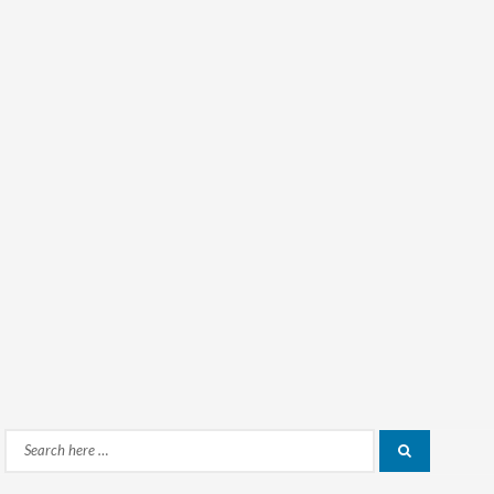
Search
Search
for: