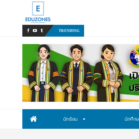
สสวท. เปิดรับสมัครสอบคัดเลื
TRENDING
Skip
นักเรียน
นักศึก
to
content