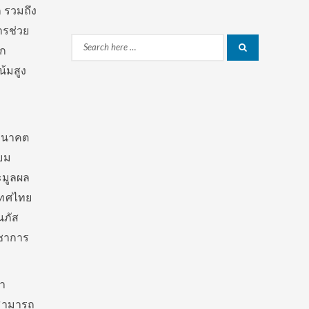
ก รวมถึง
ารช่วย
Search
าก
Search
for:
้มสูง
นอนาคต
ียม
ะมูลผล
เทศไทย
นภัส
ิชาการ
ำ
ๆสามารถ