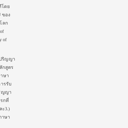
ทีโดย
U ของ
บโลก
of
y of
ตรปริญญา
ลักสูตร
ภาษา
การรับ
ปริญญา
รกที่
ละ3.)
ะภาษา