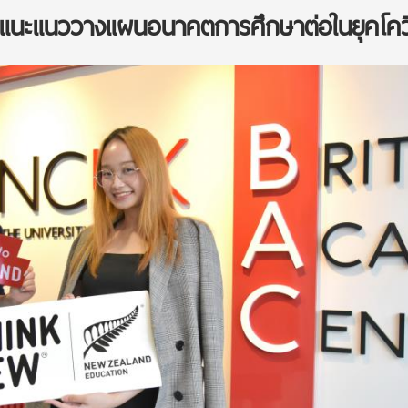
์ แนะแนววางแผนอนาคตการศึกษาต่อในยุคโคว