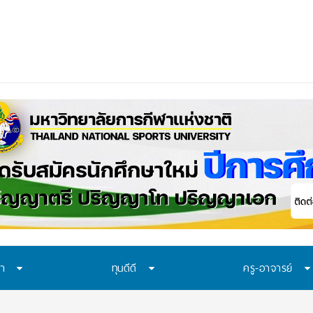
อก
ษา
ทุนดีดี
ครู-อาจารย์