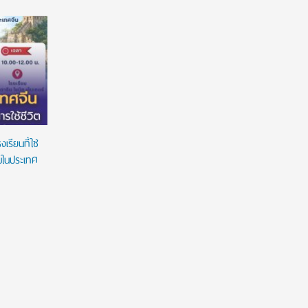
มฟล. ประกาศ TCAS70 รอบ Portfolio รับเฉพาะ
ยศชนัน เค
แฟ้มสะสมผลงานผ่านระบบ TCASFolio ตาม
ผูกมัด ใช้
แนวทาง ทปอ.
เวลาใช้ทุน
รียนที่ใช่
ยมในประเทศ