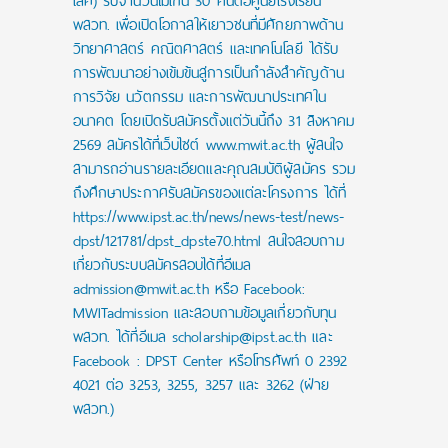
เลิศ) รับจำนวนไม่เกิน 30 คนต่อศูนย์โรงเรียน
พสวท. เพื่อเปิดโอกาสให้เยาวชนที่มีศักยภาพด้าน
วิทยาศาสตร์ คณิตศาสตร์ และเทคโนโลยี ได้รับ
การพัฒนาอย่างเข้มข้นสู่การเป็นกำลังสำคัญด้าน
การวิจัย นวัตกรรม และการพัฒนาประเทศใน
อนาคต โดยเปิดรับสมัครตั้งแต่วันนี้ถึง 31 สิงหาคม
2569 สมัครได้ที่เว็บไซต์ www.mwit.ac.th ผู้สนใจ
สามารถอ่านรายละเอียดและคุณสมบัติผู้สมัคร รวม
ถึงศึกษาประกาศรับสมัครของแต่ละโครงการ ได้ที่
https://www.ipst.ac.th/news/news-test/news-
dpst/121781/dpst_dpste70.html สนใจสอบถาม
เกี่ยวกับระบบสมัครสอบได้ที่อีเมล
admission@mwit.ac.th หรือ Facebook:
MWITadmission และสอบถามข้อมูลเกี่ยวกับทุน
พสวท. ได้ที่อีเมล scholarship@ipst.ac.th และ
Facebook : DPST Center หรือโทรศัพท์ 0 2392
4021 ต่อ 3253, 3255, 3257 และ 3262 (ฝ่าย
พสวท.)