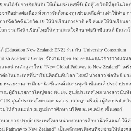
นได้รับการจัดอันดับให้เป็นประเทศที่รับมือสู้โควิดดีที่สุดในโล
าติอย่างต่อเนื่อง ทั้งการจัดตั้งกองทุนช่วยเหลือด้านค่าใช้จ่าย ก
รฉีดวัคซีนโควิด-19 ให้นักเรียนต่างชาติ ฟรี ส่งผลให้นักเรียนจ
โลก รวมถึงนักเรียนไทยให้ความสนใจศึกษาต่อนิวซีแลนด์ มีแนวโน
ลนด์ (Education New Zealand; ENZ) ร่วมกับ University Consortium
ritish Academic Center จัดงาน Open House แนะแนวการวางแผ
แนะนำหลักสูตรใหม่ “New Global Pathway to New Zealand” เตร
อในประเทศที่น่าเรียนติดอันดับโลก โดยมี นางสาว ช่อทิพย์ ปร
ย หน่วยงานการศึกษานิวซีแลนด์ สถานทูตนิวซีแลนด์ ประจำประ
ิรวรรณ ผู้อำนวยการใหญ่ของ NCUK ศูนย์ประเทศไทย นางสาวนันท์
NCUK ศูนย์ประเทศไทย และ ผศ.ดร. กฤษฎา ศรีแผ้ว ผู้จัดการฝ่ายว
มให้คำแนะนำ ณ ศูนย์การศึกษา บริติช อะเคเดมิค เซ็นเตอร์
ู้อำนวยการ ประจำประเทศไทย หน่วยงานการศึกษานิวซีแลนด์ ให้ค
al Pathway to New Zealand” เป็นหลักสูตรพิเศษที่จะช่วยให้น้อง