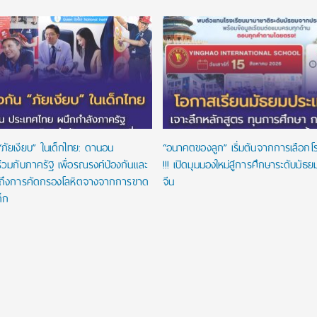
“ภัยเงียบ” ในเด็กไทย: ดานอน
“อนาคตของลูก” เริ่มต้นจากการเลือกโรงเ
่วมกับภาครัฐ เพื่อรณรงค์ป้องกันและ
!!! เปิดมุมมองใหม่สู่การศึกษาระดับมัธ
าถึงการคัดกรองโลหิตจางจากการขาด
จีน
ด็ก