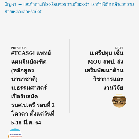
ปัญหา — และคำถามที่โรงเรียนควรถามตัวเองว่า เราทำให้เด็กกล้าขอความ
ช่วยเหลือแล้วหรือยัง?
Post
navigation
PREVIOUS
NEXT
Previous
Next
#TCAS64 แพทย์
ม.ศรีปทุม เซ็น
Post:
Post:
แผนจีนบัณฑิต
MOU สทป. ส่ง
(หลักสูตร
เสริมพัฒนาด้าน
นานาชาติ)
วิชาการและ
ม.ธรรมศาสตร์
งานวิจัย
เปิดรับสมัค
รนศ.ป.ตรี รอบที่ 2
โควตา ตั้งแต่วันที่
5-18 มี.ค. 64