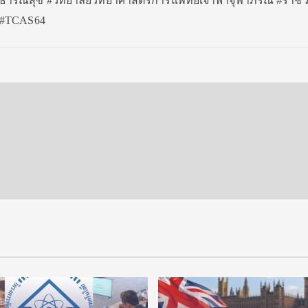
รณสุข #วิทยาลัยวิทยาศาสตร์การแพทย์เจ้าฟ้าจุฬาภรณ์ #ราชว
ิต #TCAS64