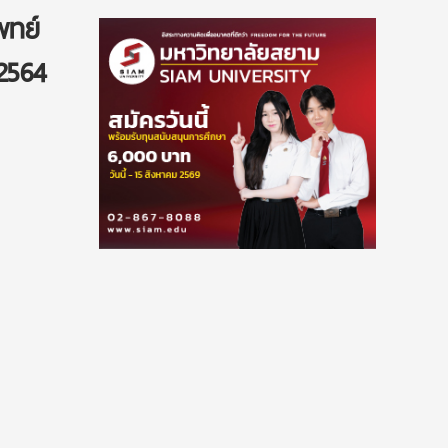
พทย์
 2564