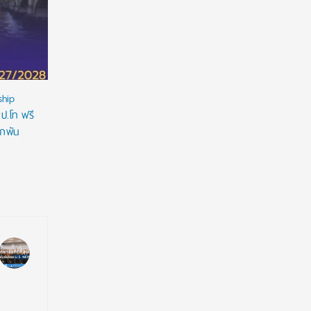
ที่ 1 Portfo
ship
 ป.โท ฟรี
ูกพัน