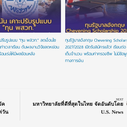
ปรับรูปแบบ “ทุน พสวท.” ลดเงื่อนไข
ทุนรัฐบาลอังกฤษ Chevening Scholar
นเท่าเวลาเรียน ดันผลงานวิจัยลดหย่อน
2027/2028 เปิดรับสมัครแล้ว! เรียนต่อ
้อมเร่งให้มีผลย้อนหลัง
เต็มจำนวน พร้อมค่าครองชีพ ไม่มีข้อผ
ทางการเงิน
NEXT
Next
ัค
มหาวิทยาลัยที่ดีที่สุดในไทย จัดอันดับโดย
Post:
่วัน
U.S. News