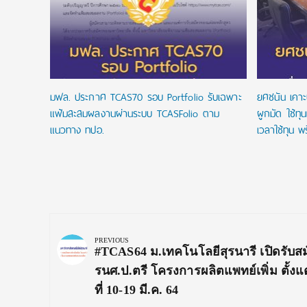
มฟล. ประกาศ TCAS70 รอบ Portfolio รับเฉพาะ
ยศชนัน เคาะ
แฟ้มสะสมผลงานผ่านระบบ TCASFolio ตาม
ผูกมัด ใช้ทุ
แนวทาง ทปอ.
เวลาใช้ทุน พร
Post
navigation
PREVIOUS
Previous
#TCAS64 ม.เทคโนโลยีสุรนารี เปิดรับสม
Post:
รนศ.ป.ตรี โครงการผลิตแพทย์เพิ่ม ตั้งแต
ที่ 10-19 มี.ค. 64