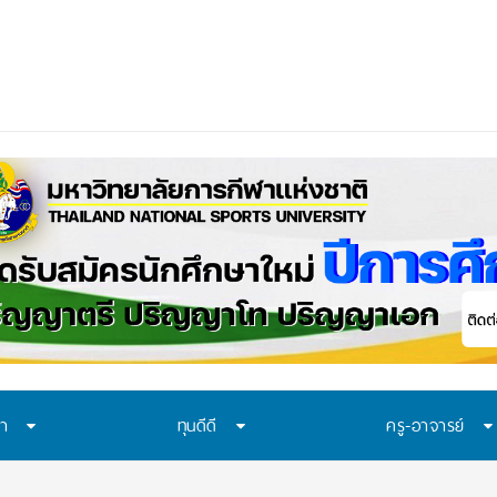
ษา
ทุนดีดี
ครู-อาจารย์