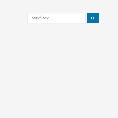
Search
Search
for: