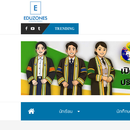
มฟล. ประกาศ TCAS70 รอ
_
TRENDING
Skip
นักเรียน
นักศึก
to
content