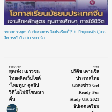
“อนาคตของลูก” เริ่มต้นจากการเลือกโรงเรียนที่ใช่ !!! เปิดมุมมองใหม่สู่การ
ศึกษาระดับมัธยมในประเทศจีน
Post
navigation
PREVIOUS
NEXT
Previous
Next
สุดเจ๋ง! เยาวชน
บริติช เคานซิล
Post:
Post:
ไทยผลิตเว็บไซต์
ประเทศไทย
‘ไทยทูบ’ ดูคลิป
แถลงข่าว Get
วิดีโอไม่มีโฆษณา
Ready For
คั่น
Study UK 2021
อัปเดตเตรียม