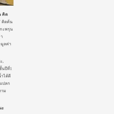
n คิด
 คิดค้น
งกะพรุน
มา
มูลค่า
ะ,
นปีที่1
ำได้ดี
่แปลก
งตาม
ณะ