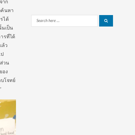
าจาก
ดค้นหา
รได้
Search
Search
้นเป็น
for:
รที่ได้
แล้ว
ไป
ีส่วน
มของ
อบโจทย์
”