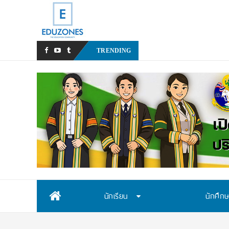
สสวท. เปิดรับสมัครสอบคัดเลื
TRENDING
Skip
นักเรียน
นักศึก
to
content