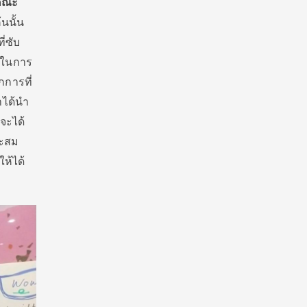
 คณะ
นนั้น
่ซับ
นในการ
กการที่
าได้นำ
จะได้
าะสม
ห้ได้