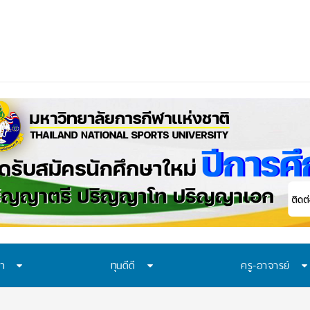
อก “ทุน พสวท.” และ “โครงการห้องเรียน พสวท.” ปีการศึก
ษา
ทุนดีดี
ครู-อาจารย์