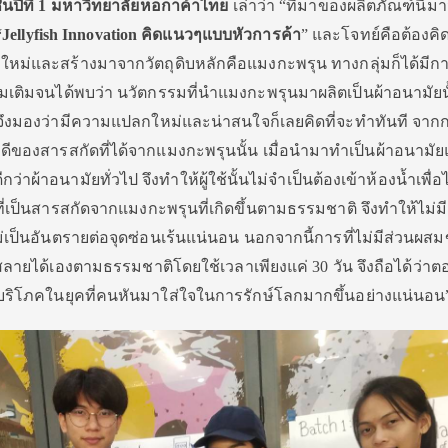
้นปีที่ 1 มหาวิทยาลัยหอกาค้าไทย
เล่าว่า “ที่มาของผลิตภัณฑ์นี้ม
“
Jellyfish Innovation คิดแนวๆแบบหัวการค้า
” และโจทย์คือต้องคิ
กใหม่และสร้างมาจากวัตถุดิบหลักคือแมงกะพรุน ทางกลุ่มก็ได้มีกา
่มเติมจนได้พบว่า นวัตกรรมที่นำแมงกะพรุนมาผลิตเป็นผ้าอนามัยนั
น จึงมองว่ามีความแปลกใหม่และน่าสนใจก็เลยคิดที่จะทำทันที จากกา
อดีของสารสกัดที่ได้จากแมงกะพรุนนั้น เมื่อนำมาทำเป็นผ้าอนามัย
ว่าผ้าอนามัยทั่วไป จึงทำให้ผู้ใช้นั้นไม่จำเป็นต้องเข้าห้องน้ำเพื่อ
ที่เป็นสารสกัดจากแมงกะพรุนที่เกิดขึ้นตามธรรมชาติ จึงทำให้ไม่ม
่เป็นอันตรายต่อจุดซ่อนเร้นแน่นอน นอกจากนี้การที่ไม่มีส่วนผส
ายได้เองตามธรรมชาติโดยใช้เวลาเพียงแค่ 30 วัน จึงถือได้ว่าต
ริโภคในยุคที่คนหันมาใส่ใจในการรักษ์โลกมากขึ้นอย่างแน่นอน