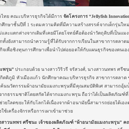
้าไทย คณะบริหารธุรกิจได้มีการ
จัดโครงการ “
Jellyfish Innovatio
ักศึกษาชั้นปีที่ 1 ระดมความคิดที่มีความสร้างสรรค์จากเด็กรุ่นใหม่
และแตกต่างจากเดิมที่เคยมีโดยโจทย์คือต้องนำวัตถุดิบที่เป็นแม
ีกทั้งยังสามารถนำความรู้ที่ได้รับจากการเรียนในสาขาการตลาด
กิจเพื่อชิงทุนการศึกษาเพื่อนำไปต่อยอดให้กับแผนธุรกิจของตนเอง
ะพรุน
”
ประกอบด้วย นางสาววิริวรี จรัสวงศ์, นางสาวนทพร ศรีชน
ติภูมิ หัวเมืองแก้ว นักศึกษาคณะบริหารธุรกิจ สาขาการตลาด ชั้
้นนวัตกรรมผ้าอนามัยแมงกะพรุนที่มีคุณสมบัติพิเศ สามารถอุ้มน้
จากธรรมชาติโดยสกัดได้จากแมงกะพรุน ถือว่าได้เป็นผลิตภัณฑ์ที
่วยใลดขยะให้กับโลกได้เนื่องจากผ้าอนามัยนี้สามารถย่อยได้เอ
งใช้เครื่องจักรหรือการเผาเข้ามาช่วย
นางสาวนทพร ศรีชนะ เจ้าของผลิตภัณฑ์
“ผ้าอนามัยแมงกะพรุน” ค