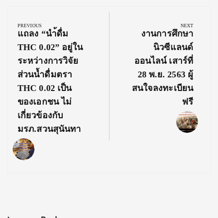
Post
navigation
PREVIOUS
NEXT
Previous
Next
แถลง “นำ้ดื่ม
งานการศึกษา
Post:
Post:
THC 0.02” อยู่ใน
นิวซีแลนด์
ระหว่างการวิจัย
ออนไลน์ เสาร์ที่
ส่วนน้ำดื่มตรา
28 พ.ย. 2563 ผู้
THC 0.02 เป็น
สนใจลงทะเบียน
ของเอกชน ไม่
ฟรี
เกี่ยวข้องกับ
มรภ.สวนสุนันทา