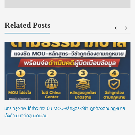
Related Posts
มทร.กรุงเทพ โต้ข่าวเท็จ! ยัน MOU-หลักสูตร-วีซ่า ถูกต้องตามกฎหมาย
เล็งดำเนินคดีกลุ่มบิดเบือน